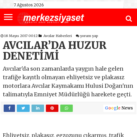
7 Ağustos 2026
18 Mayıs 2017 00:12
Avcılar Haberleri
yorum yap
AVCILAR’DA HUZUR
DENETİMİ
Avcılar'da son zamanlarda yaygın hale gelen
trafiğe kayıtlı olmayan ehliyetsiz ve plakasız
motorlara Avcılar Kaymakamı Hulusi Doğan'nın
talimatıyla Emniyet Müdürlüğü harekete geçti.
G
o
o
g
l
e
News
Ehliyetsiz, plakasız, egzozunu çıkarmış ,trafik