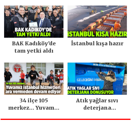
Keşfedilecek Yerler
BAK Kadıköy’de
İstanbul kışa hazır
tam yetki aldı
34 ilçe 105
Atık yağlar sıvı
merkez… Yuvamız
deterjana
İstanbul hizmetleri
dönüşüyor
ara vermeden
devam ediyor