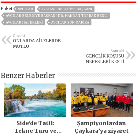
Etiket
AVCILAR
AVCILAR BELEDIYE BAŞKANI
AVCILAR BELEDIYE BAŞKANI DR. HANDAN TOPRAK BENLI
AVCILAR HABERLERI
AVCILAR SON DAKIKA
Önceki
ONLARDA AİLELERDE
MUTLU
Sonraki
GENÇLİK KOŞUSU
NEFESLERİ KESTİ
Benzer Haberler
Side’de Tatil:
Şampiyonlardan
Tekne Turu ve
Çaykara’ya ziyaret