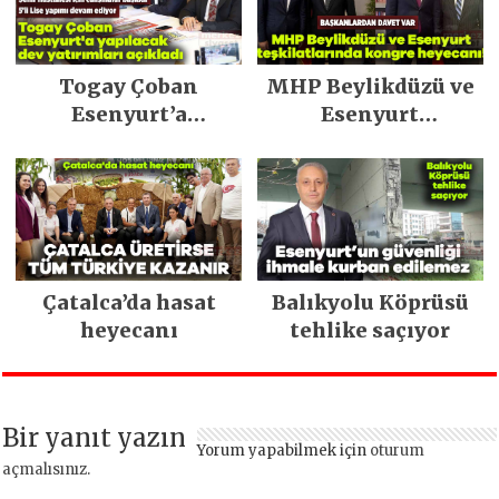
Togay Çoban
MHP Beylikdüzü ve
Esenyurt’a
Esenyurt
yapılacak dev
teşkilatlarında
yatırımları açıkladı
kongre heyecanı!
Çatalca’da hasat
Balıkyolu Köprüsü
heyecanı
tehlike saçıyor
Bir yanıt yazın
Yorum yapabilmek için
oturum
açmalısınız
.