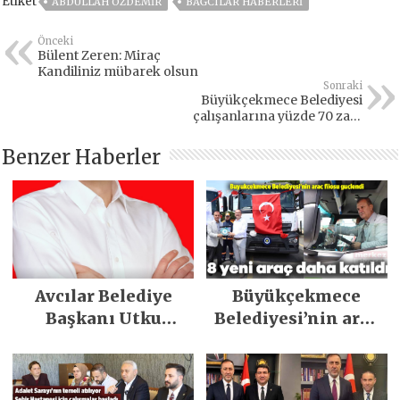
Etiket
ABDULLAH ÖZDEMIR
BAĞCILAR HABERLERI
Önceki
Bülent Zeren: Miraç
Kandiliniz mübarek olsun
Sonraki
Büyükçekmece Belediyesi
çalışanlarına yüzde 70 zam
yaptı
Benzer Haberler
Avcılar Belediye
Büyükçekmece
Başkanı Utku
Belediyesi’nin araç
Caner Çaykara
filosu güçlendi
tahliye edildi