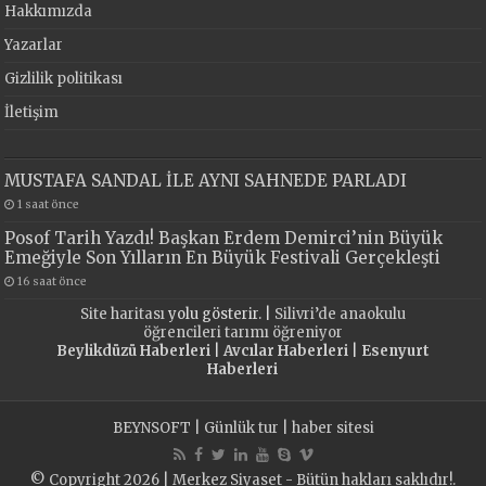
Hakkımızda
Yazarlar
Gizlilik politikası
İletişim
MUSTAFA SANDAL İLE AYNI SAHNEDE PARLADI
1 saat önce
Posof Tarih Yazdı! Başkan Erdem Demirci’nin Büyük
Emeğiyle Son Yılların En Büyük Festivali Gerçekleşti
16 saat önce
Site haritası
yolu gösterir. |
Silivri’de anaokulu
öğrencileri tarımı öğreniyor
Beylikdüzü Haberleri
|
Avcılar Haberleri
|
Esenyurt
Haberleri
BEYNSOFT
|
Günlük tur
|
haber sitesi
© Copyright 2026 | Merkez Siyaset - Bütün hakları saklıdır!.