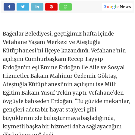
G
o
o
g
l
e
News
Bağcılar Belediyesi, geçtiğimiz hafta içinde
Vefahane Yaşam Merkezi ve Ateştuğla
Kütüphanesi’ni ilçeye kazandırdı. Vefahane’nin
açılışını Cumhurbaşkanı Recep Tayyip
Erdoğan’ın eşi Emine Erdoğan ile Aile ve Sosyal
Hizmetler Bakanı Mahinur Özdemir Göktaş,
Ateştuğla Kütüphanesi’nin açılışını ise Milli
Eğitim Bakanı Yusuf Tekin yaptı. Vefahane’den
övgüyle bahseden Erdoğan, “Bu güzide mekanlar,
gençleri adeta bir hayat stajyeri gibi
büyüklerimizle buluşturmaya başladığında,
kıymetli başka bir hizmeti daha sağlayacağını
düşünüyorum” dedi.