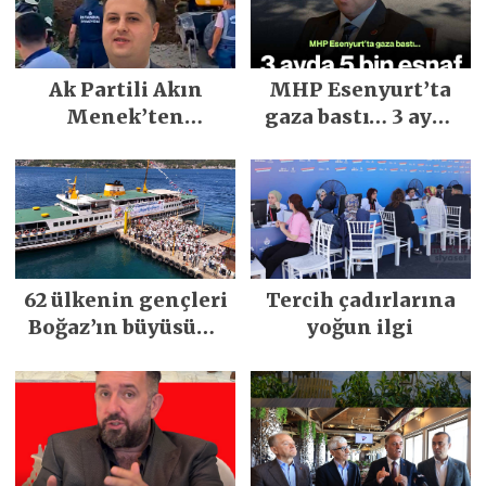
Ak Partili Akın
MHP Esenyurt’ta
Menek’ten
gaza bastı… 3 ayda
Mimarsinan’daki
5 bin esnaf ziyaret
heyelan sonrası
edildi
kritik uyarı
62 ülkenin gençleri
Tercih çadırlarına
Boğaz’ın büyüsüne
yoğun ilgi
kapıldı