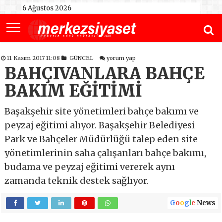
6 Ağustos 2026
11 Kasım 2017 11:08
GÜNCEL
yorum yap
BAHÇIVANLARA BAHÇE
BAKIM EĞİTİMİ
Başakşehir site yönetimleri bahçe bakımı ve
peyzaj eğitimi alıyor. Başakşehir Belediyesi
Park ve Bahçeler Müdürlüğü talep eden site
yönetimlerinin saha çalışanları bahçe bakımı,
budama ve peyzaj eğitimi vererek aynı
zamanda teknik destek sağlıyor.
G
o
o
g
l
e
News