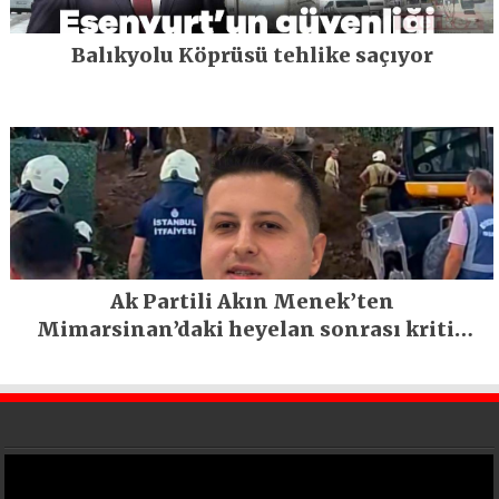
Balıkyolu Köprüsü tehlike saçıyor
Ak Partili Akın Menek’ten
Mimarsinan’daki heyelan sonrası kritik
uyarı