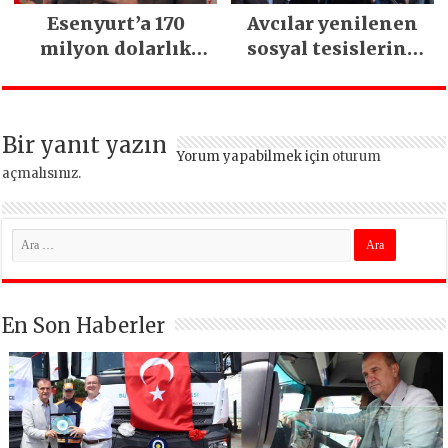
Esenyurt’a 170
Avcılar yenilenen
milyon dolarlık
sosyal tesislerine
yatırım:
kavuştu
İstanbul’un tek
termal oteli olacak
Bir yanıt yazın
Yorum yapabilmek için
oturum
açmalısınız
.
En Son Haberler