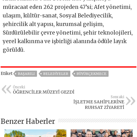
müracaat eden 262 projeden 47’si; Afet yönetimi,
ulaşım, kültür-sanat, Sosyal Belediyecilik,
şehircilik alt yapısı, kurumsal gelişim,
Sürdürülebilir çevre yönetimi, şehir teknolojileri,
yerel kalkınma ve işbirliği alanında ödüle layık
görüldü.
Etiket
BAŞARILI
BELEDIYELER
BÜYÜKÇEKMECE
Önceki
ÖĞRENCİLER MÜZEYİ GEZDİ
Sonraki
İŞLETME SAHİPLERİNE
RUHSAT ZİYARETİ
Benzer Haberler