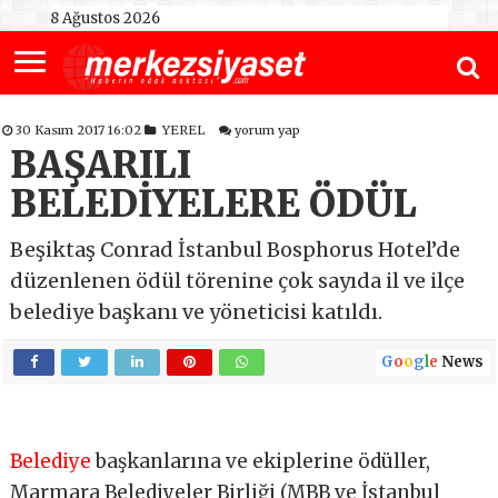
8 Ağustos 2026
30 Kasım 2017 16:02
YEREL
yorum yap
BAŞARILI
BELEDİYELERE ÖDÜL
Beşiktaş Conrad İstanbul Bosphorus Hotel’de
düzenlenen ödül törenine çok sayıda il ve ilçe
belediye başkanı ve yöneticisi katıldı.
G
o
o
g
l
e
News
Belediye
başkanlarına ve ekiplerine ödüller,
Marmara Belediyeler Birliği (MBB ve İstanbul