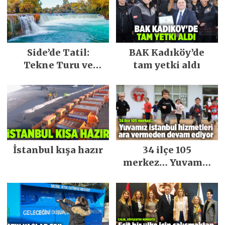
Side’de Tatil:
BAK Kadıköy’de
Tekne Turu ve
tam yetki aldı
Keşfedilecek Yerler
İstanbul kışa hazır
34 ilçe 105
merkez… Yuvamız
İstanbul hizmetleri
ara vermeden
devam ediyor