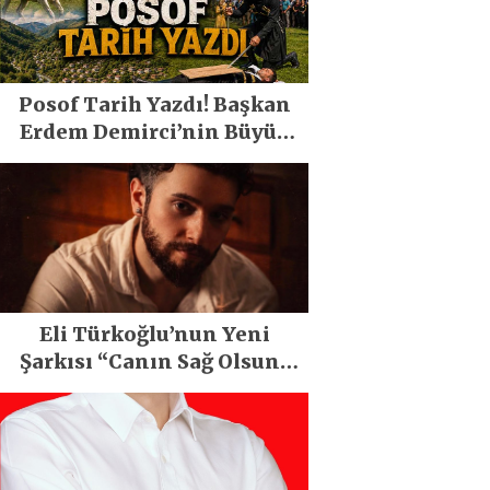
Posof Tarih Yazdı! Başkan
Erdem Demirci’nin Büyük
Emeğiyle Son Yılların En
Büyük Festivali Gerçekleşti
Eli Türkoğlu’nun Yeni
Şarkısı “Canın Sağ Olsun”
Büyük İlgi Gördü!..