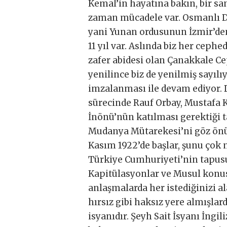
Kemal’in hayatına bakın, bir sa
zaman mücadele var. Osmanlı Dev
yani Yunan ordusunun İzmir’den
11 yıl var. Aslında biz her ceph
zafer abidesi olan Çanakkale Ce
yenilince biz de yenilmiş sayıl
imzalanması ile devam ediyor. 
sürecinde Rauf Orbay, Mustafa 
İnönü’nün katılması gerektiği t
Mudanya Mütarekesi’ni göz önü
Kasım 1922’de başlar, şunu çok 
Türkiye Cumhuriyeti’nin tapus
Kapitülasyonlar ve Musul konus
anlaşmalarda her istediğinizi a
hırsız gibi haksız yere almışla
isyanıdır. Şeyh Sait İsyanı İngili