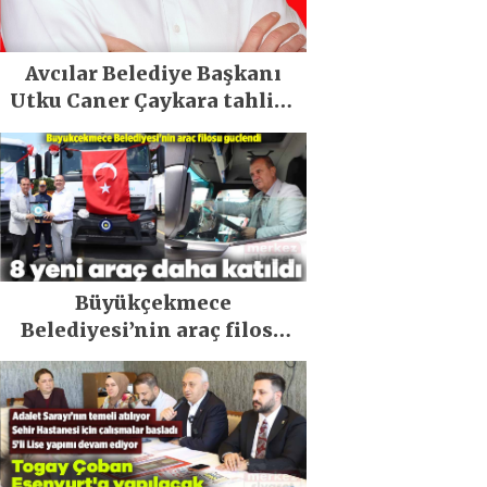
Avcılar Belediye Başkanı
Utku Caner Çaykara tahliye
edildi
Büyükçekmece
Belediyesi’nin araç filosu
güçlendi