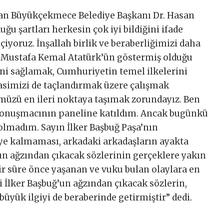
pan Büyükçekmece Belediye Başkanı Dr. Hasan
u şartları herkesin çok iyi bildiğini ifade
çiyoruz. İnşallah birlik ve beraberliğimizi daha
i Mustafa Kemal Atatürk’ün göstermiş olduğu
ini sağlamak, Cumhuriyetin temel ilkelerini
simizi de taçlandırmak üzere çalışmak
ümüzü en ileri noktaya taşımak zorundayız. Ben
konuşmacının paneline katıldım. Ancak bugünkü
olmadım. Sayın İlker Başbuğ Paşa’nın
e kalmaması, arkadaki arkadaşların ayakta
un ağzından çıkacak sözlerinin gerçeklere yakın
 bir süre önce yaşanan ve vuku bulan olaylara en
i İlker Başbuğ’un ağzından çıkacak sözlerin,
üyük ilgiyi de beraberinde getirmiştir” dedi.