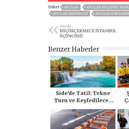
Etiket
AVCILAR
AVCILAR BELEDIYE BAŞK
AVCILAR HABERLERI
AVCILAR SON DAKI
Önceki
KÜÇÜKÇEKMECE İSTANBUL
ÜÇÜNCÜSÜ
Benzer Haberler
Side’de Tatil: Tekne
Turu ve Keşfedilecek
Ç
Yerler