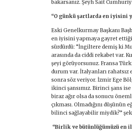
bakarsanız. Şeyh Sait Cumhuriyet
“O günkü şartlarda en iyisini 
Eski Genelkurmay Başkanı Başb
en iyisini yapmaya gayret ettiği
sürdürdü: “İngiltere demiş ki Mu
arasında da ciddi rekabet var. K
şeyi görüyorsunuz. Fransa Türki
durum var. İtalyanları rahatsız 
sonra söz veriyor. İzmir Ege Böl
ikinci şansımız. Birinci şans is
biraz ağır olsa da sonucu öneml
çıkması. Olmadığını düşünün eğe
bilinci sağlayabilir miydik?” şe
“Birlik ve bütünlüğümüzü en i