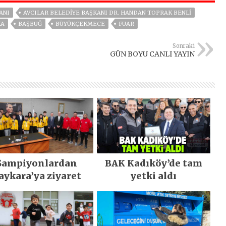
ANI
AVCILAR BELEDIYE BAŞKANI DR. HANDAN TOPRAK BENLI
KA
BAŞBUĞ
BÜYÜKÇEKMECE
FUAR
Sonraki
GÜN BOYU CANLI YAYIN
Şampiyonlardan
BAK Kadıköy’de tam
aykara’ya ziyaret
yetki aldı