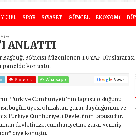
YEREL
SPOR
SİYASET
GÜNCEL
EKONOMİ
DÜ
m yap
I ANLATTI
 Başbuğ, 36’ncısı düzenlenen TÜYAP Uluslararası İ
u panelde konuştu.
n
Pinterest
Whatsapp
G
o
o
g
l
e
News
’nın Türkiye Cumhuriyeti’nin tapusu olduğunu
nsı, bugün üyesi olmaktan gurur duyduğumuz ve
z Türkiye Cumhuriyeti Devleti’nin tapusudur.
 zaman devletinize, cumhuriyetine zarar vermiş
dır” diye konuştu.