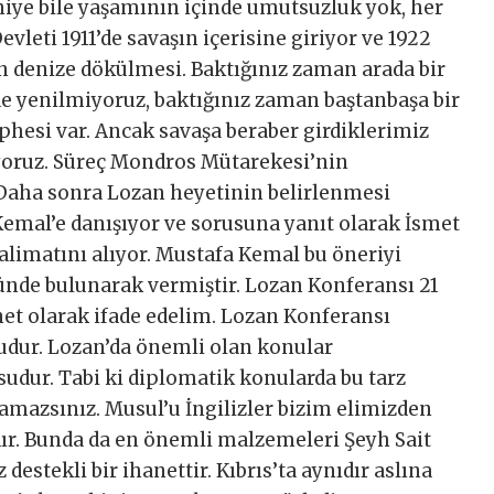
niye bile yaşamının içinde umutsuzluk yok, her
leti 1911’de savaşın içerisine giriyor ve 1922
 denize dökülmesi. Baktığınız zaman arada bir
ede yenilmiyoruz, baktığınız zaman baştanbaşa bir
phesi var. Ancak savaşa beraber girdiklerimiz
ıyoruz. Süreç Mondros Mütarekesi’nin
Daha sonra Lozan heyetinin belirlenmesi
Kemal’e danışıyor ve sorusuna yanıt olarak İsmet
alimatını alıyor. Mustafa Kemal bu öneriyi
nde bulunarak vermiştir. Lozan Konferansı 21
net olarak ifade edelim. Lozan Konferansı
udur. Lozan’da önemli olan konular
udur. Tabi ki diplomatik konularda bu tarz
lamazsınız. Musul’u İngilizler bizim elimizden
rdır. Bunda da en önemli malzemeleri Şeyh Sait
z destekli bir ihanettir. Kıbrıs’ta aynıdır aslına