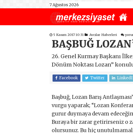
7 Ağustos 2026
5 Kasım 2017 10:31
Avcılar Haberleri
yoru
BAŞBUĞ LOZAN’
26. Genel Kurmay Başkanı İlker
Dönüm Noktası Lozan’’ konul
Facebook
Twitter
LinkedI
Başbuğ, Lozan Barış Antlaşması
vurgu yaparak; “Lozan Konfera
gurur duymaya devam edeceğimi
Buraya bir zarar getirirseniz o
olursunuz. Bu hiç unutulmamalı