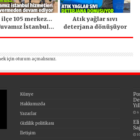
 ilçe 105 merkez…
Atık yağlar sıvı
uvamız İstanbul
deterjana dönüşüyor
hizmetleri ara
vermeden devam
ediyor
ek için
oturum açmalısınız
.
Po
Künye
De
Hakkımızda
Yı
6
Yazarlar
El
Gizlilik politikası
Sa
İletişim
1