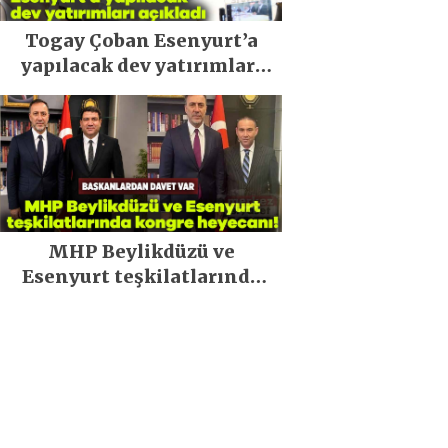
Togay Çoban Esenyurt’a
yapılacak dev yatırımları
açıkladı
MHP Beylikdüzü ve
Esenyurt teşkilatlarında
kongre heyecanı!