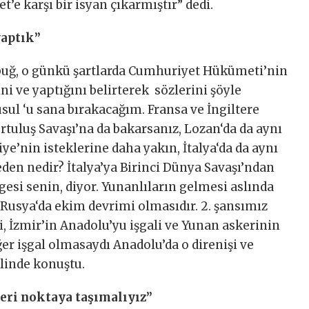
’e karşı bir isyan çıkarmıştır” dedi.
yaptık”
uğ, o günkü şartlarda Cumhuriyet Hükümeti’nin
ni ve yaptığını belirterek sözlerini şöyle
sul ‘u sana bırakacağım. Fransa ve İngiltere
urtuluş Savaşı’na da bakarsanız, Lozan‘da da aynı
ye’nin isteklerine daha yakın, İtalya‘da da aynı
eden nedir? İtalya’ya Birinci Dünya Savaşı’ndan
gesi senin, diyor. Yunanlıların gelmesi aslında
e Rusya‘da ekim devrimi olmasıdır. 2. şansımız
i, İzmir’in Anadolu’yu işgali ve Yunan askerinin
r işgal olmasaydı Anadolu’da o direnişi ve
klinde konuştu.
leri noktaya taşımalıyız”