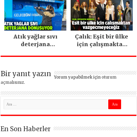
devam ediyor
Atık yağlar sıvı
Çalık: Eşit bir ülke
deterjana
için çalışmaktan
dönüşüyor
vazgeçmeyeceğiz
Bir yanıt yazın
Yorum yapabilmek için
oturum
açmalısınız
.
En Son Haberler