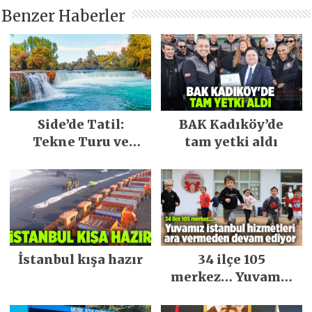
Benzer Haberler
Side’de Tatil:
BAK Kadıköy’de
Tekne Turu ve
tam yetki aldı
Keşfedilecek Yerler
İstanbul kışa hazır
34 ilçe 105
merkez… Yuvamız
İstanbul hizmetleri
ara vermeden