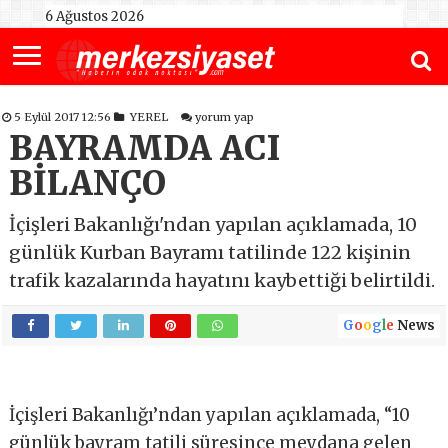
6 Ağustos 2026
5 Eylül 2017 12:56
YEREL
yorum yap
BAYRAMDA ACI
BİLANÇO
İçişleri Bakanlığı'ndan yapılan açıklamada, 10
günlük Kurban Bayramı tatilinde 122 kişinin
trafik kazalarında hayatını kaybettiği belirtildi.
G
o
o
g
l
e
News
İçişleri Bakanlığı’ndan yapılan açıklamada, “10
günlük bayram tatili süresince meydana gelen