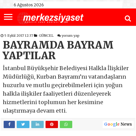
6 Ağustos 2026
5 Eylül 2017 12:37
GÜNCEL
yorum yap
BAYRAMDA BAYRAM
YAPTILAR
İstanbul Büyükşehir Belediyesi Halkla İlişkiler
Müdürlüğü, Kurban Bayramı’nı vatandaşların
huzurlu ve mutlu geçirebilmeleri için yoğun
halkla ilişkiler faaliyetleri düzenleyerek
hizmetlerini toplumun her kesimine
ulaştırmaya devam etti.
G
o
o
g
l
e
News