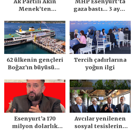
Ak Partili Akın
MHP Esenyurt’ta
Menek’ten
gaza bastı… 3 ayda
Mimarsinan’daki
5 bin esnaf ziyaret
heyelan sonrası
edildi
kritik uyarı
62 ülkenin gençleri
Tercih çadırlarına
Boğaz’ın büyüsüne
yoğun ilgi
kapıldı
Esenyurt’a 170
Avcılar yenilenen
milyon dolarlık
sosyal tesislerine
yatırım:
kavuştu