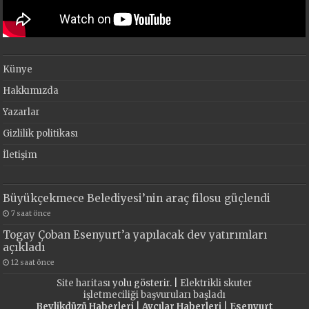
Künye
Hakkımızda
Yazarlar
Gizlilik politikası
İletişim
Büyükçekmece Belediyesi’nin araç filosu güçlendi
7 saat önce
Togay Çoban Esenyurt’a yapılacak dev yatırımları
açıkladı
12 saat önce
Site haritası
yolu gösterir. |
Elektrikli skuter
işletmeciliği başvuruları başladı
Beylikdüzü Haberleri
|
Avcılar Haberleri
|
Esenyurt