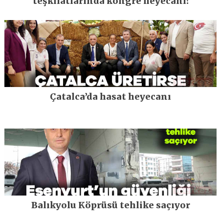
teşkilatlarında kongre heyecanı!
Çatalca’da hasat heyecanı
Balıkyolu Köprüsü tehlike saçıyor