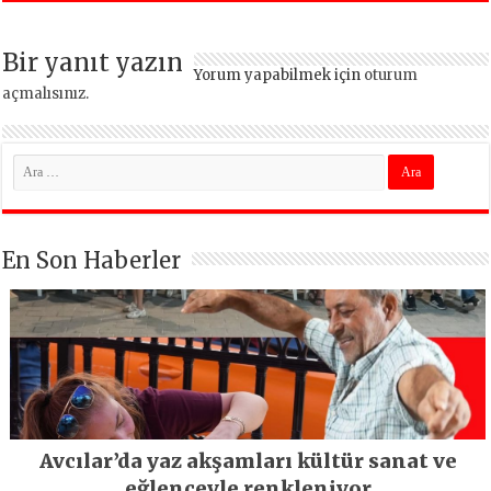
Emeğiyle Son
İlgi Gördü!..
Yılların En Büyük
Bir yanıt yazın
Festivali
Yorum yapabilmek için
oturum
Gerçekleşti
açmalısınız
.
En Son Haberler
Avcılar’da yaz akşamları kültür sanat ve
eğlenceyle renkleniyor