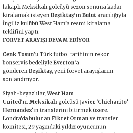
lakaplı Meksikalı golcüyü sezon sonuna kadar
kiralamak isteyen
Beşiktaş’ın Bulut
aracılığıyla
İngiliz kulübü West Ham’a resmi kiralama
teklifini yaptı.
FORVET ARAYIŞI DEVAM EDİYOR
Cenk Tosun
‘u Türk futbol tarihinin rekor
bonservis bedeliyle
Everton
‘a
gönderen
Beşiktaş
, yeni forvet arayışlarını
sonlandırıyor.
Siyah-beyazlılar,
West Ham
United
‘ın
Meksikalı
golcüsü
Javier
‘
Chicharito
‘
Hernandez
‘in transferini bitirmek üzere.
Londra’da bulunan
Fikret Orman
ve transfer
komitesi, 29 yaşındaki yıldız oyuncunun