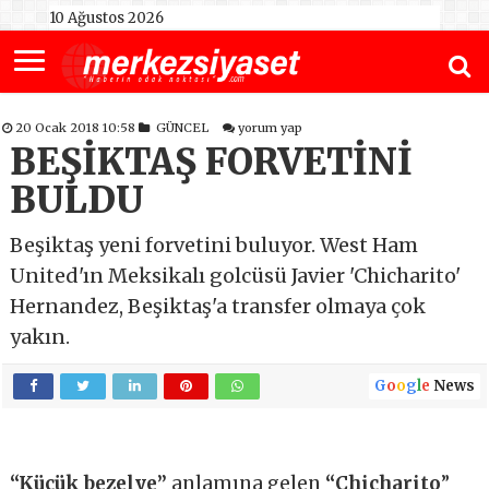
10 Ağustos 2026
20 Ocak 2018 10:58
GÜNCEL
yorum yap
BEŞİKTAŞ FORVETİNİ
BULDU
Beşiktaş yeni forvetini buluyor. West Ham
United'ın Meksikalı golcüsü Javier 'Chicharito'
Hernandez, Beşiktaş'a transfer olmaya çok
yakın.
G
o
o
g
l
e
News
“Küçük bezelye”
anlamına gelen
“Chicharito
”