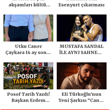
akşamları kültür
Esenyurt çıkarması
sanat ve
eğlenceyle
renkleniyor
Utku Caner
MUSTAFA SANDAL
Çaykara 14 ay sonra
İLE AYNI SAHNEDE
özgürlüğüne
PARLADI
kavuştu
Posof Tarih Yazdı!
Eli Türkoğlu’nun
Başkan Erdem
Yeni Şarkısı “Canın
Demirci’nin Büyük
Sağ Olsun” Büyük