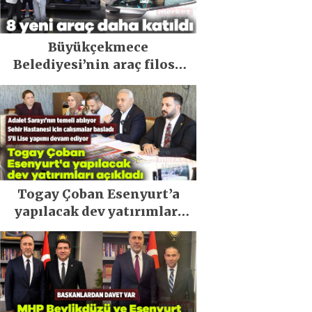
Büyükçekmece
Belediyesi’nin araç filosu
güçlendi
Togay Çoban Esenyurt’a
yapılacak dev yatırımları
açıkladı