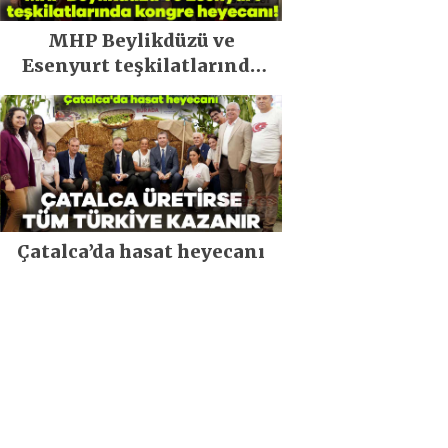
MHP Beylikdüzü ve
Esenyurt teşkilatlarında
kongre heyecanı!
Çatalca’da hasat heyecanı