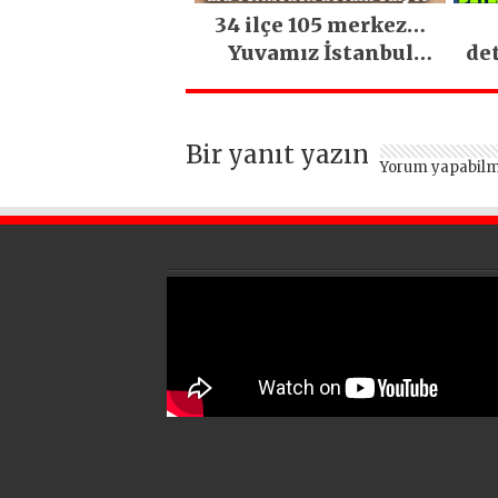
34 ilçe 105 merkez…
Yuvamız İstanbul
de
hizmetleri ara
vermeden devam
ediyor
Bir yanıt yazın
Yorum yapabilm