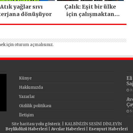
Atık yağlar sıvı
Çalık: Eşit bir ülke
terjana dönüşüyor
için çalışmaktan
vazgeçmeyeceğiz
ek için
oturum açmalısınız
.
El
Künye
Sa
Hakkımızda
3
Yazarlar
Av
Ça
Gizlilik politikası
5
İletişim
Site haritası
yolu gösterir. |
KALBİNİZİN SESİNİ DİNLEYİN
Beylikdüzü Haberleri
|
Avcılar Haberleri
|
Esenyurt Haberleri