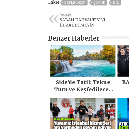
Etiket
BEYLIKDÜZÜ
ÇOCUK
DIL
Önceki
SABAH KAHVALTISINI
İHMAL ETMEYİN
Benzer Haberler
Side’de Tatil: Tekne
BA
Turu ve Keşfedilecek
Yerler