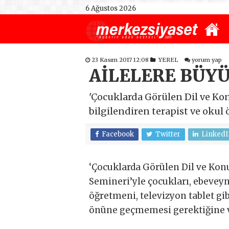
6 Ağustos 2026
23 Kasım 2017 12:08
YEREL
yorum yap
AİLELERE BÜYÜ
'Çocuklarda Görülen Dil ve Kon
bilgilendiren terapist ve okul
Facebook
Twitter
LinkedI
‘Çocuklarda Görülen Dil ve Konu
Semineri’yle çocukları, ebeveynl
öğretmeni, televizyon tablet g
önüne geçmemesi gerektiğine v