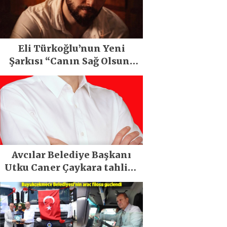
Eli Türkoğlu’nun Yeni
Şarkısı “Canın Sağ Olsun”
Büyük İlgi Gördü!..
Avcılar Belediye Başkanı
Utku Caner Çaykara tahliye
edildi