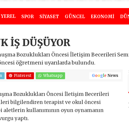
YEREL
SPOR
SİYASET
GÜNCEL
EKONOMİ
DÜ
K İŞ DÜŞÜYOR
uşma Bozuklukları Öncesi İletişim Becerileri Semi
 öncesi öğretmeni uyarılarda bulundu.
n
Pinterest
Whatsapp
G
o
o
g
l
e
News
şma Bozuklukları Öncesi İletişim Becerileri
eri bilgilendiren terapist ve okul öncesi
ibi aletlerin kullanımının oyun oynamanın
urgu yaptı.