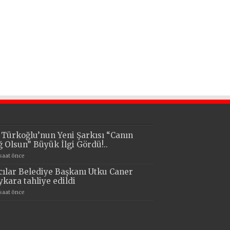
i Türkoğlu’nun Yeni Şarkısı “Canın
ğ Olsun” Büyük İlgi Gördü!..
 saat önce
cılar Belediye Başkanı Utku Caner
ykara tahliye edildi
 saat önce