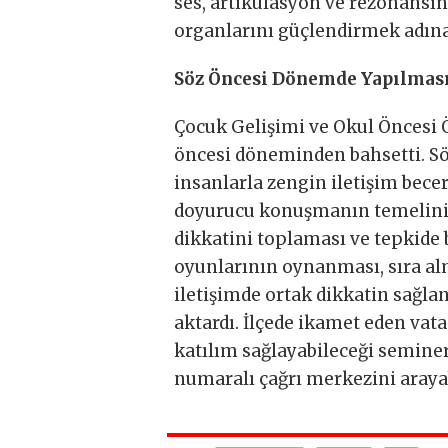
ses, artikülasyon ve rezonans
organlarını güçlendirmek adına 
Söz Öncesi Dönemde Yapılmas
Çocuk Gelişimi ve Okul Öncesi
öncesi döneminden bahsetti. Sö
insanlarla zengin iletişim becer
doyurucu konuşmanın temelini 
dikkatini toplaması ve tepkide b
oyunlarının oynanması, sıra al
iletişimde ortak dikkatin sağl
aktardı. İlçede ikamet eden vata
katılım sağlayabileceği seminer
numaralı çağrı merkezini arayab