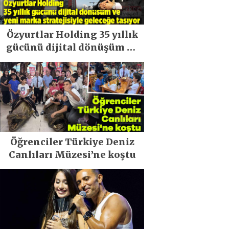
Özyurtlar Holding 35 yıllık
gücünü dijital dönüşüm ve
yeni marka stratejisiyle
geleceğe taşıyor
Öğrenciler Türkiye Deniz
Canlıları Müzesi’ne koştu