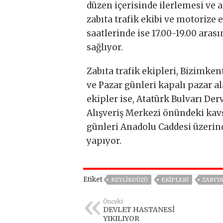
düzen içerisinde ilerlemesi ve 
zabıta trafik ekibi ve motorize 
saatlerinde ise 17.00-19.00 aras
sağlıyor.
Zabıta trafik ekipleri, Bizimke
ve Pazar günleri kapalı pazar a
ekipler ise, Atatürk Bulvarı Der
Alışveriş Merkezi önündeki kav
günleri Anadolu Caddesi üzeri
yapıyor.
Etiket
BEYLIKDÜZÜ
EKIPLERI
ZABIT
Önceki
DEVLET HASTANESİ
YIKILIYOR