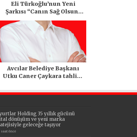
Eli Türkoğlu’nun Yeni
Şarkısı “Canın Sağ Olsun”
Büyük İlgi Gördü!..
Avcılar Belediye Başkanı
Utku Caner Çaykara tahliye
edildi
yurtlar Holding 35 yıllık gücünü
jital dönüşüm ve yeni marka
ratejisiyle geleceğe taşıyor
5 saat önce