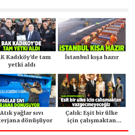
K Kadıköy’de tam
İstanbul kışa hazır
yetki aldı
Atık yağlar sıvı
Çalık: Eşit bir ülke
terjana dönüşüyor
için çalışmaktan
vazgeçmeyeceğiz