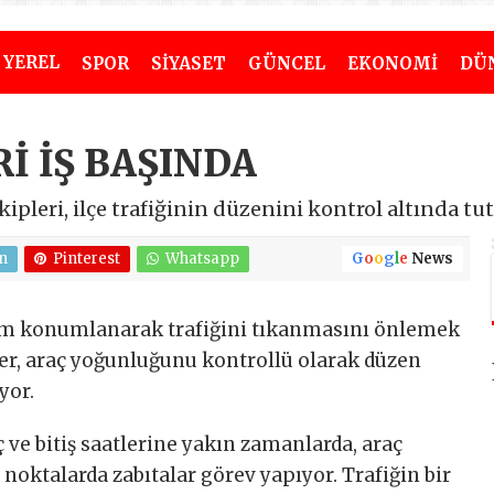
YEREL
SPOR
SİYASET
GÜNCEL
EKONOMİ
DÜ
İ İŞ BAŞINDA
ipleri, ilçe trafiğinin düzenini kontrol altında tu
n
Pinterest
Whatsapp
G
o
o
g
l
e
News
şam konumlanarak trafiğini tıkanmasını önlemek
r, araç yoğunluğunu kontrollü olarak düzen
yor.
 ve bitiş saatlerine yakın zamanlarda, araç
oktalarda zabıtalar görev yapıyor. Trafiğin bir