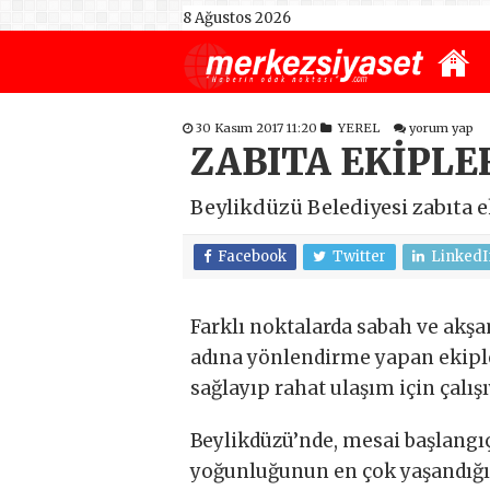
8 Ağustos 2026
30 Kasım 2017 11:20
YEREL
yorum yap
ZABITA EKİPLER
Beylikdüzü Belediyesi zabıta ek
Facebook
Twitter
LinkedI
Farklı noktalarda sabah ve ak
adına yönlendirme yapan ekiple
sağlayıp rahat ulaşım için çalışı
Beylikdüzü’nde, mesai başlangıç
yoğunluğunun en çok yaşandığı n