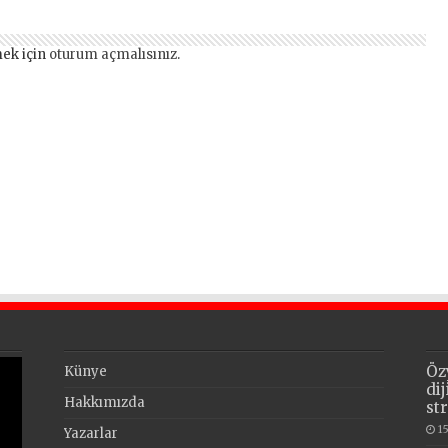
ek için
oturum açmalısınız
.
Öz
Künye
di
Hakkımızda
st
1
Yazarlar