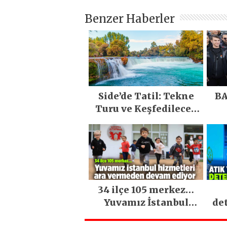
Benzer Haberler
Side’de Tatil: Tekne
BA
Turu ve Keşfedilecek
Yerler
34 ilçe 105 merkez…
Yuvamız İstanbul
de
hizmetleri ara