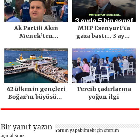
Festivali
Gerçekleşti
Ak Partili Akın
MHP Esenyurt’ta
Menek’ten
gaza bastı… 3 ayda
Mimarsinan’daki
5 bin esnaf ziyaret
heyelan sonrası
edildi
kritik uyarı
62 ülkenin gençleri
Tercih çadırlarına
Boğaz’ın büyüsüne
yoğun ilgi
kapıldı
Bir yanıt yazın
Yorum yapabilmek için
oturum
açmalısınız
.