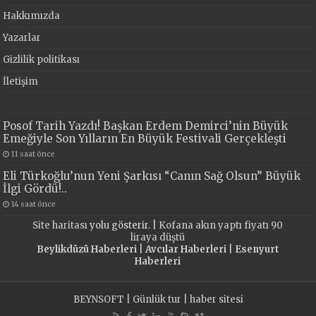
Hakkımızda
Yazarlar
Gizlilik politikası
İletişim
Posof Tarih Yazdı! Başkan Erdem Demirci’nin Büyük
Emeğiyle Son Yılların En Büyük Festivali Gerçekleşti
11 saat önce
Eli Türkoğlu’nun Yeni Şarkısı “Canın Sağ Olsun” Büyük
İlgi Gördü!..
14 saat önce
Site haritası
yolu gösterir. |
Kofana akın yaptı fiyatı 90
liraya düştü
Beylikdüzü Haberleri
|
Avcılar Haberleri
|
Esenyurt
Haberleri
BEYNSOFT
|
Günlük tur
|
haber sitesi