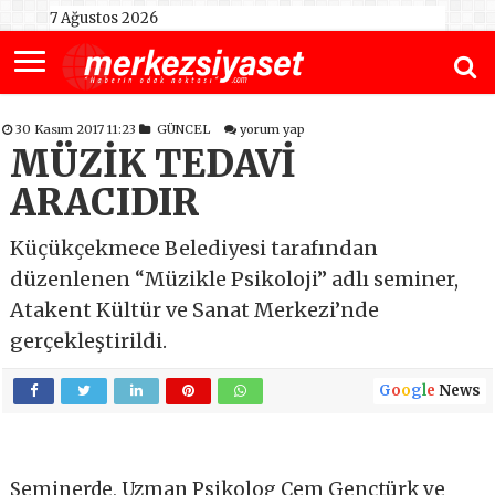
7 Ağustos 2026
30 Kasım 2017 11:23
GÜNCEL
yorum yap
MÜZİK TEDAVİ
ARACIDIR
Küçükçekmece Belediyesi tarafından
düzenlenen “Müzikle Psikoloji” adlı seminer,
Atakent Kültür ve Sanat Merkezi’nde
gerçekleştirildi.
G
o
o
g
l
e
News
Seminerde, Uzman Psikolog Cem Gençtürk ve