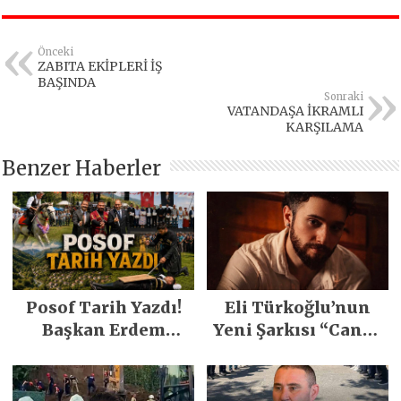
Önceki
ZABITA EKİPLERİ İŞ
BAŞINDA
Sonraki
VATANDAŞA İKRAMLI
KARŞILAMA
Benzer Haberler
Posof Tarih Yazdı!
Eli Türkoğlu’nun
Başkan Erdem
Yeni Şarkısı “Canın
Demirci’nin Büyük
Sağ Olsun” Büyük
Emeğiyle Son
İlgi Gördü!..
Yılların En Büyük