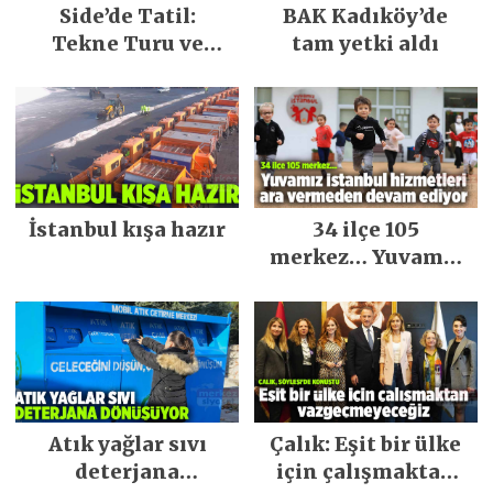
Side’de Tatil:
BAK Kadıköy’de
Tekne Turu ve
tam yetki aldı
Keşfedilecek Yerler
İstanbul kışa hazır
34 ilçe 105
merkez… Yuvamız
İstanbul hizmetleri
ara vermeden
devam ediyor
Atık yağlar sıvı
Çalık: Eşit bir ülke
deterjana
için çalışmaktan