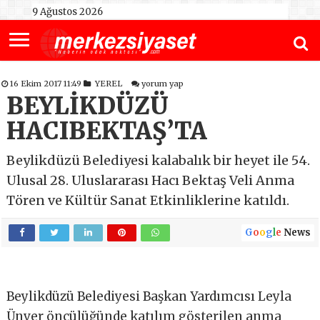
9 Ağustos 2026
16 Ekim 2017 11:49
YEREL
yorum yap
BEYLİKDÜZÜ
HACIBEKTAŞ’TA
Beylikdüzü Belediyesi kalabalık bir heyet ile 54.
Ulusal 28. Uluslararası Hacı Bektaş Veli Anma
Tören ve Kültür Sanat Etkinliklerine katıldı.
G
o
o
g
l
e
News
Beylikdüzü Belediyesi Başkan Yardımcısı Leyla
Ünver öncülüğünde katılım gösterilen anma