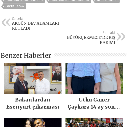
BAKIRKÖY HABERLERI
BAKIRKÖY SON DAKIKA
BEYLIKDÜZÜ
ORTALAMA
Önceki
AKGÜN DEV ADAMLARI
KUTLADI
Sonraki
BÜYÜKÇEKMECE’DE KIŞ
BAKIMI
Benzer Haberler
Bakanlardan
Utku Caner
Esenyurt çıkarması
Çaykara 14 ay sonra
özgürlüğüne
kavuştu