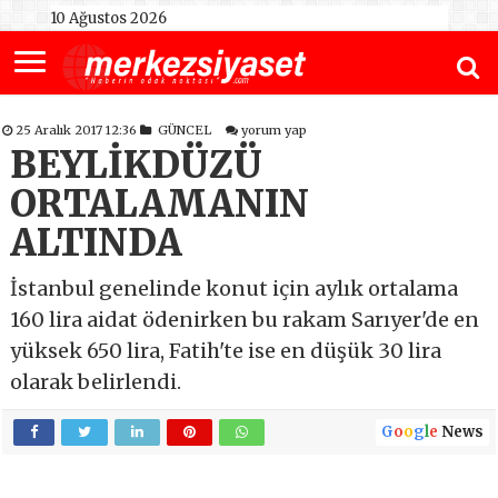
10 Ağustos 2026
25 Aralık 2017 12:36
GÜNCEL
yorum yap
BEYLİKDÜZÜ
ORTALAMANIN
ALTINDA
İstanbul genelinde konut için aylık ortalama
160 lira aidat ödenirken bu rakam Sarıyer'de en
yüksek 650 lira, Fatih'te ise en düşük 30 lira
olarak belirlendi.
G
o
o
g
l
e
News