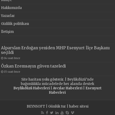
Hakkımızda
Yazarlar
Gizlilik politikası
İletişim
Alparslan Erdoğan yeniden MHP Esenyurt İlçe Başkanı
seçildi
14 saat önce
Özkan Eremsayın güven tazeledi
15 saat önce
Site haritası
yolu gösterir. |
Beylikdüzü’nde
bağımlılıkla mücadelede her alanda destek
Beylikdüzü Haberleri
|
Avcılar Haberleri
|
Esenyurt
Haberleri
BEYNSOFT
|
Günlük tur
|
haber sitesi