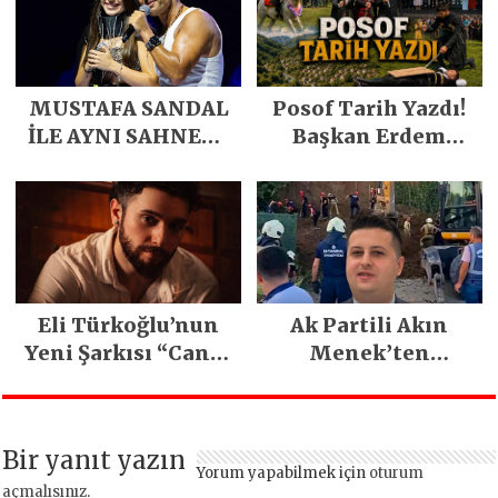
MUSTAFA SANDAL
Posof Tarih Yazdı!
İLE AYNI SAHNEDE
Başkan Erdem
PARLADI
Demirci’nin Büyük
Emeğiyle Son
Yılların En Büyük
Festivali
Gerçekleşti
Eli Türkoğlu’nun
Ak Partili Akın
Yeni Şarkısı “Canın
Menek’ten
Sağ Olsun” Büyük
Mimarsinan’daki
İlgi Gördü!..
heyelan sonrası
kritik uyarı
Bir yanıt yazın
Yorum yapabilmek için
oturum
açmalısınız
.