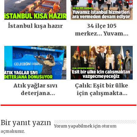
İstanbul kışa hazır
34 ilçe 105
merkez… Yuvamız
İstanbul hizmetleri
ara vermeden
devam ediyor
Atık yağlar sıvı
Çalık: Eşit bir ülke
deterjana
için çalışmaktan
dönüşüyor
vazgeçmeyeceğiz
Bir yanıt yazın
Yorum yapabilmek için
oturum
açmalısınız
.