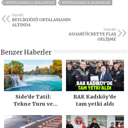
BÜYÜKÇEKMECE BELEDIYESI
BÜYÜKÇEKMECE HABERLERI
Önceki
BEYLİKDÜZÜ ORTALAMANIN
ALTINDA
Sonraki
ASGARİ ÜCRETTE FLAŞ
GELİŞME
Benzer Haberler
Side’de Tatil:
BAK Kadıköy’de
Tekne Turu ve
tam yetki aldı
Keşfedilecek Yerler