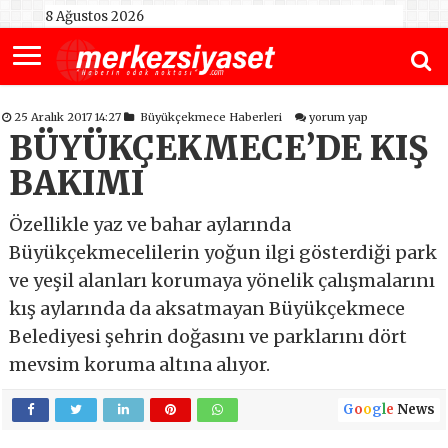
8 Ağustos 2026
25 Aralık 2017 14:27
Büyükçekmece Haberleri
yorum yap
BÜYÜKÇEKMECE’DE KIŞ
BAKIMI
Özellikle yaz ve bahar aylarında
Büyükçekmecelilerin yoğun ilgi gösterdiği park
ve yeşil alanları korumaya yönelik çalışmalarını
kış aylarında da aksatmayan Büyükçekmece
Belediyesi şehrin doğasını ve parklarını dört
mevsim koruma altına alıyor.
G
o
o
g
l
e
News