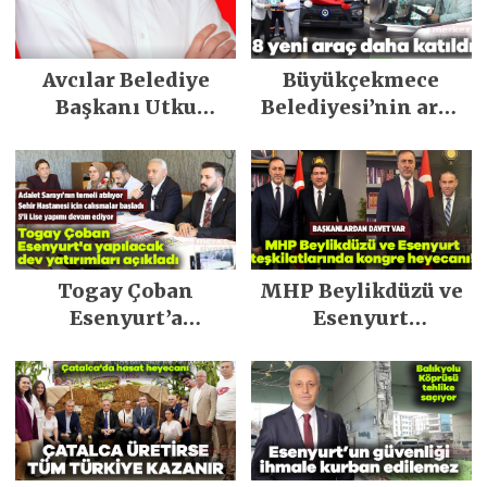
Avcılar Belediye
Büyükçekmece
Başkanı Utku
Belediyesi’nin araç
Caner Çaykara
filosu güçlendi
tahliye edildi
Togay Çoban
MHP Beylikdüzü ve
Esenyurt’a
Esenyurt
yapılacak dev
teşkilatlarında
yatırımları açıkladı
kongre heyecanı!