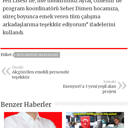
Fen Lisesi’ne, lise müdürümüz Aytaç Özdemir ile
program koordinatörü Seher Dimen hocamıza,
süreç boyunca emek veren tüm çalışma
arkadaşlarıma teşekkür ediyorum” ifadelerini
kullandı.
Etiket
BEYLIKDÜZÜ HABERLERI
Önceki
Akgün’den emekli personele
teşekkür
Sonraki
Esenyurt’a 3 yeni yeşil alan
projesi
Benzer Haberler