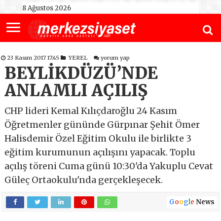
8 Ağustos 2026
23 Kasım 2017 17:45
YEREL
yorum yap
BEYLİKDÜZÜ’NDE
ANLAMLI AÇILIŞ
CHP lideri Kemal Kılıçdaroğlu 24 Kasım
Öğretmenler gününde Gürpınar Şehit Ömer
Halisdemir Özel Eğitim Okulu ile birlikte 3
eğitim kurumunun açılışını yapacak. Toplu
açılış töreni Cuma günü 10:30'da Yakuplu Cevat
Güleç Ortaokulu'nda gerçekleşecek.
G
o
o
g
l
e
News