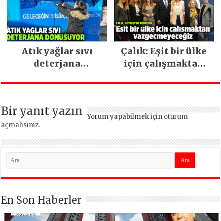
devam ediyor
Atık yağlar sıvı
Çalık: Eşit bir ülke
deterjana
için çalışmaktan
dönüşüyor
vazgeçmeyeceğiz
Bir yanıt yazın
Yorum yapabilmek için
oturum
açmalısınız
.
En Son Haberler