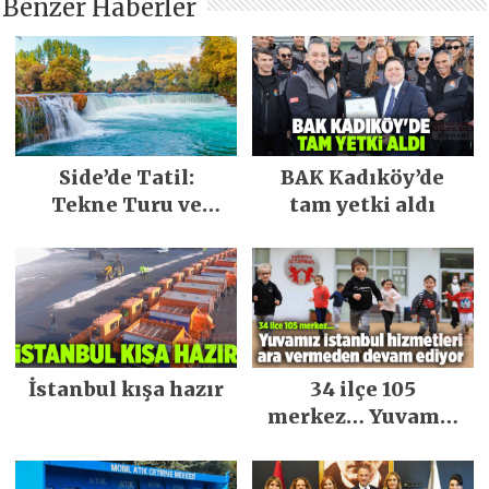
Benzer Haberler
Side’de Tatil:
BAK Kadıköy’de
Tekne Turu ve
tam yetki aldı
Keşfedilecek Yerler
İstanbul kışa hazır
34 ilçe 105
merkez… Yuvamız
İstanbul hizmetleri
ara vermeden