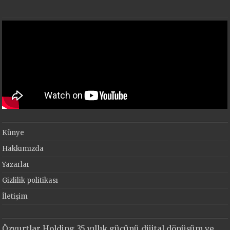
Künye
Hakkımızda
Yazarlar
Gizlilik politikası
İletişim
Özyurtlar Holding 35 yıllık gücünü dijital dönüşüm ve