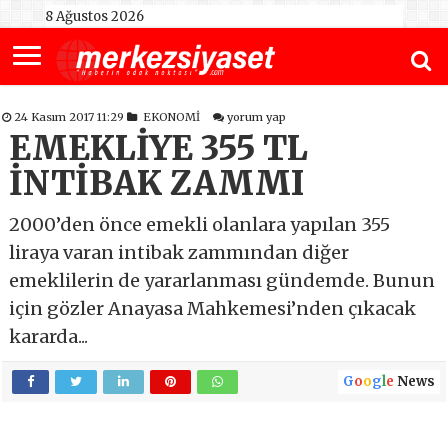
8 Ağustos 2026
24 Kasım 2017 11:29
EKONOMİ
yorum yap
EMEKLİYE 355 TL
İNTİBAK ZAMMI
2000’den önce emekli olanlara yapılan 355
liraya varan intibak zammından diğer
emeklilerin de yararlanması gündemde. Bunun
için gözler Anayasa Mahkemesi’nden çıkacak
kararda...
G
o
o
g
l
e
News