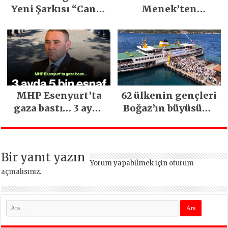
Yeni Şarkısı “Canın
Menek’ten
Sağ Olsun” Büyük
Mimarsinan’daki
İlgi Gördü!..
heyelan sonrası
kritik uyarı
MHP Esenyurt’ta
62 ülkenin gençleri
gaza bastı… 3 ayda
Boğaz’ın büyüsüne
5 bin esnaf ziyaret
kapıldı
edildi
Bir yanıt yazın
Yorum yapabilmek için
oturum
açmalısınız
.