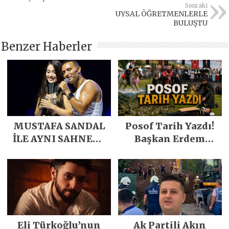
Sonraki
UYSAL ÖĞRETMENLERLE
BULUŞTU
Benzer Haberler
MUSTAFA SANDAL
Posof Tarih Yazdı!
İLE AYNI SAHNEDE
Başkan Erdem
PARLADI
Demirci’nin Büyük
Emeğiyle Son
Yılların En Büyük
Festivali
Gerçekleşti
Eli Türkoğlu’nun
Ak Partili Akın