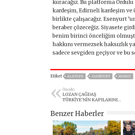
kuracağız. Bu platforma Ordulu 
kardeşim, Edirneli kardeşim ve
birlikte çalışacağız. Esenyurt ’
beraber çözeceğiz. Siyasete gir
benim birinci önceliğim olmuştu
hakkını vermezsek haksızlık ya
sadece sevgiden geçiyor ve bu s
Etiket
ALATEPE
ESENYURT
MURAT
Önceki
LOZAN ÇAĞDAŞ
TÜRKİYE’NİN KAPILARINI
AÇTI
Benzer Haberler