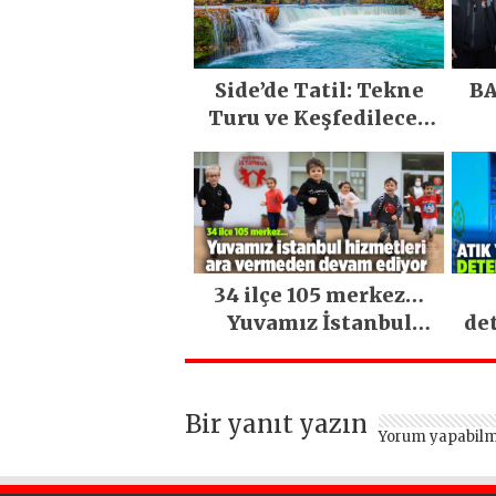
Side’de Tatil: Tekne
BA
Turu ve Keşfedilecek
Yerler
34 ilçe 105 merkez…
Yuvamız İstanbul
de
hizmetleri ara
vermeden devam
ediyor
Bir yanıt yazın
Yorum yapabilm