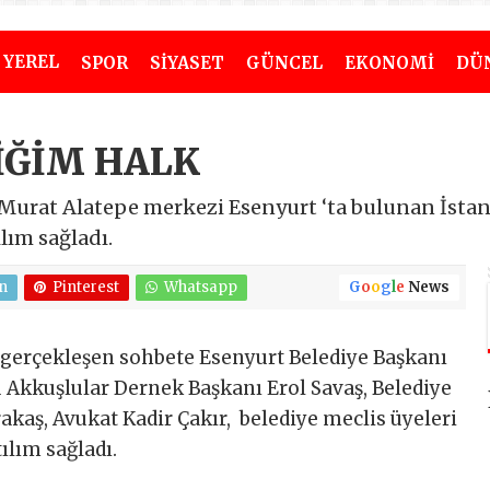
YEREL
SPOR
SİYASET
GÜNCEL
EKONOMİ
DÜ
İĞİM HALK
 Murat Alatepe merkezi Esenyurt ‘ta bulunan İsta
lım sağladı.
n
Pinterest
Whatsapp
G
o
o
g
l
e
News
 gerçekleşen sohbete Esenyurt Belediye Başkanı
u Akkuşlular Dernek Başkanı Erol Savaş, Belediye
kaş, Avukat Kadir Çakır, belediye meclis üyeleri
ılım sağladı.