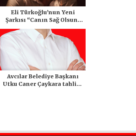
Eli Türkoğlu’nun Yeni
Şarkısı “Canın Sağ Olsun”
Büyük İlgi Gördü!..
Avcılar Belediye Başkanı
Utku Caner Çaykara tahliye
edildi