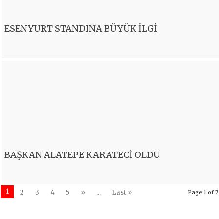
ESENYURT STANDINA BÜYÜK İLGİ
BAŞKAN ALATEPE KARATECİ OLDU
1
2
3
4
5
»
...
Last »
Page 1 of 7