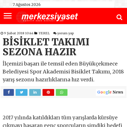
7 Ağustos 2026
9 Şubat 2018 10:44
YEREL
yorum yap
BİSİKLET TAKIMI
SEZONA HAZIR
İlçemizi başarı ile temsil eden Büyükçekmece
Belediyesi Spor Akademisi Bisiklet Takımı, 2018
yarış sezonu hazırlıklarına hız verdi.
G
o
o
g
l
e
News
2017 yılında katıldıkları tüm yarışlarda kürsüye
çıkmayı başaran genç sporcuların şimdiki hedefi