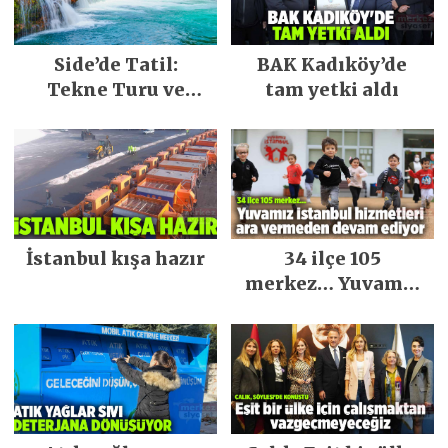
Side’de Tatil:
BAK Kadıköy’de
Tekne Turu ve
tam yetki aldı
Keşfedilecek Yerler
İstanbul kışa hazır
34 ilçe 105
merkez… Yuvamız
İstanbul hizmetleri
ara vermeden
devam ediyor