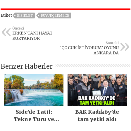
Etiket
BISIKLET
BÜYÜKÇEKMECE
Önceki
ERKEN TANI HAYAT
KURTARIYOR
Sonraki
‘ÇOCUK İSTİYORUM’ OYUNU
ANKARA’DA
Benzer Haberler
Side’de Tatil:
BAK Kadıköy’de
Tekne Turu ve
tam yetki aldı
Keşfedilecek Yerler