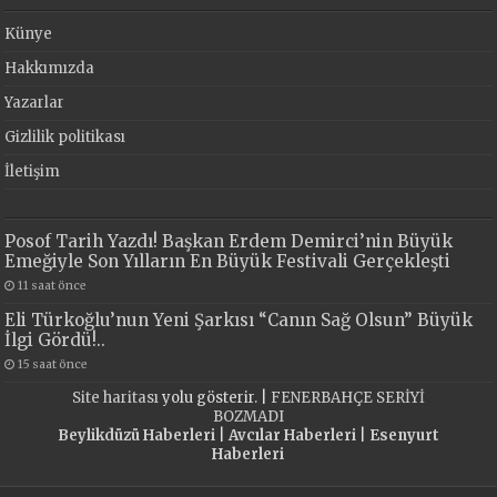
Künye
Hakkımızda
Yazarlar
Gizlilik politikası
İletişim
Posof Tarih Yazdı! Başkan Erdem Demirci’nin Büyük
Emeğiyle Son Yılların En Büyük Festivali Gerçekleşti
11 saat önce
Eli Türkoğlu’nun Yeni Şarkısı “Canın Sağ Olsun” Büyük
İlgi Gördü!..
15 saat önce
Site haritası
yolu gösterir. |
FENERBAHÇE SERİYİ
BOZMADI
Beylikdüzü Haberleri
|
Avcılar Haberleri
|
Esenyurt
Haberleri