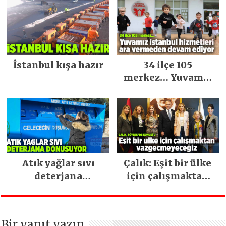
İstanbul kışa hazır
34 ilçe 105
merkez… Yuvamız
İstanbul hizmetleri
ara vermeden
devam ediyor
Atık yağlar sıvı
Çalık: Eşit bir ülke
deterjana
için çalışmaktan
dönüşüyor
vazgeçmeyeceğiz
Bir yanıt yazın