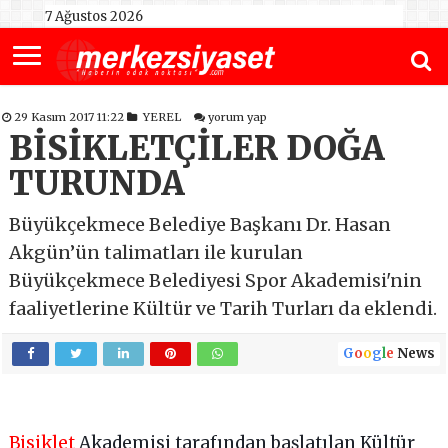
7 Ağustos 2026
29 Kasım 2017 11:22
YEREL
yorum yap
BİSİKLETÇİLER DOĞA
TURUNDA
Büyükçekmece Belediye Başkanı Dr. Hasan
Akgün’ün talimatları ile kurulan
Büyükçekmece Belediyesi Spor Akademisi'nin
faaliyetlerine Kültür ve Tarih Turları da eklendi.
G
o
o
g
l
e
News
Bisiklet
Akademisi tarafından başlatılan Kültür