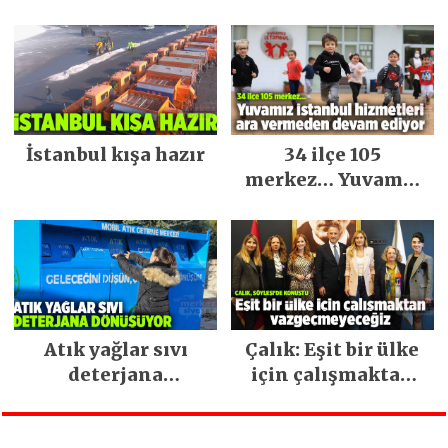
Keşfedilecek Yerler
İstanbul kışa hazır
34 ilçe 105
merkez… Yuvamız
İstanbul hizmetleri
ara vermeden
devam ediyor
Atık yağlar sıvı
Çalık: Eşit bir ülke
deterjana
için çalışmaktan
dönüşüyor
vazgeçmeyeceğiz