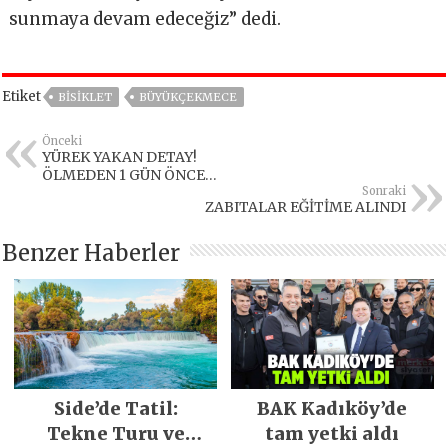
sunmaya devam edeceğiz” dedi.
Etiket
BISIKLET
BÜYÜKÇEKMECE
Önceki
YÜREK YAKAN DETAY!
ÖLMEDEN 1 GÜN ÖNCE…
Sonraki
ZABITALAR EĞİTİME ALINDI
Benzer Haberler
Side’de Tatil:
BAK Kadıköy’de
Tekne Turu ve
tam yetki aldı