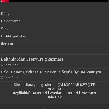
Künye
Hakkımızda
Yazarlar
Gizlilik politikası
İletişim
Bakanlardan Esenyurt çıkarması
3 saat önce
Utku Caner Çaykara 14 ay sonra özgürlüğüne kavuştu
4 saat önce
Site haritası
yolu gösterir. |
ÇALIŞMALAR İŞVEÇ’TE
ANLATILDI
Beylikdüzü Haberleri
|
Avcılar Haberleri
|
Esenyurt
Haberleri