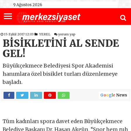
9 Ağustos 2026
15 Eylül 2017 12:03
YEREL
yorum yap
BİSİKLETİNİ AL SENDE
GEL!
Büyükçekmece Belediyesi Spor Akademisi
hanımlara özel bisiklet turları düzenlemeye
başladı.
G
o
o
g
l
e
News
Tüm kadınları spora davet eden Büyükçekmece
Belediye Başkanı Dr. Hasan Akgün, “Spor hem ruh