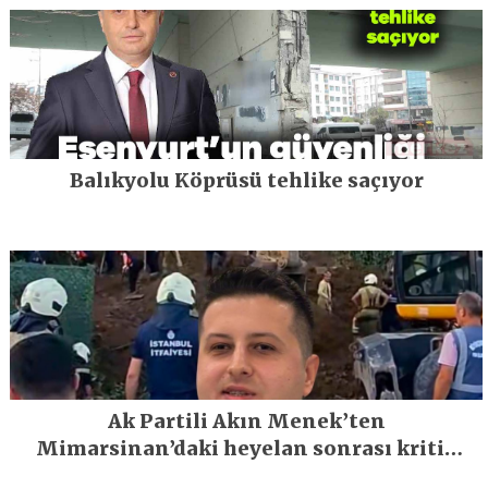
Balıkyolu Köprüsü tehlike saçıyor
Ak Partili Akın Menek’ten
Mimarsinan’daki heyelan sonrası kritik
uyarı