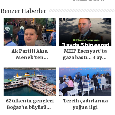
Benzer Haberler
Ak Partili Akın
MHP Esenyurt’ta
Menek’ten
gaza bastı… 3 ayda
Mimarsinan’daki
5 bin esnaf ziyaret
heyelan sonrası
edildi
kritik uyarı
62 ülkenin gençleri
Tercih çadırlarına
Boğaz’ın büyüsüne
yoğun ilgi
kapıldı