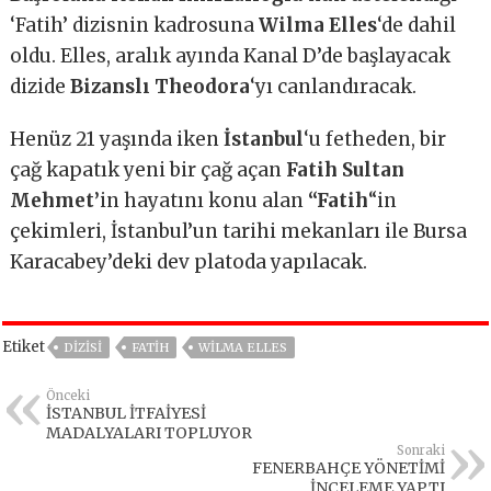
‘Fatih’ dizisnin kadrosuna
Wilma Elles
‘de dahil
oldu. Elles, aralık ayında Kanal D’de başlayacak
dizide
Bizanslı Theodora
‘yı canlandıracak.
Henüz 21 yaşında iken
İstanbul
‘u fetheden, bir
çağ kapatık yeni bir çağ açan
Fatih Sultan
Mehmet’
in hayatını konu alan
“Fatih
“in
çekimleri, İstanbul’un tarihi mekanları ile Bursa
Karacabey’deki dev platoda yapılacak.
Etiket
DIZISI
FATIH
WILMA ELLES
Önceki
İSTANBUL İTFAİYESİ
MADALYALARI TOPLUYOR
Sonraki
FENERBAHÇE YÖNETİMİ
İNCELEME YAPTI