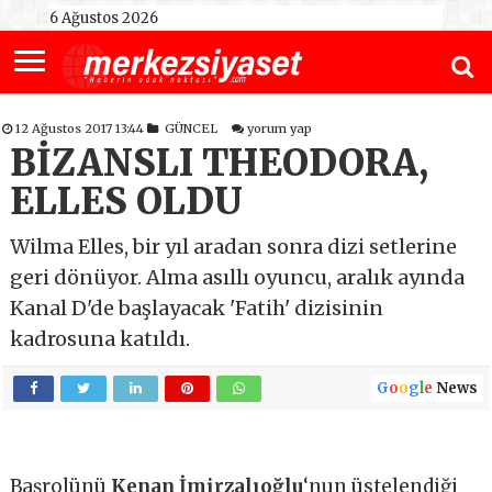
6 Ağustos 2026
12 Ağustos 2017 13:44
GÜNCEL
yorum yap
BİZANSLI THEODORA,
ELLES OLDU
Wilma Elles, bir yıl aradan sonra dizi setlerine
geri dönüyor. Alma asıllı oyuncu, aralık ayında
Kanal D'de başlayacak 'Fatih' dizisinin
kadrosuna katıldı.
G
o
o
g
l
e
News
Başrolünü
Kenan İmirzalıoğlu
‘nun üstelendiği