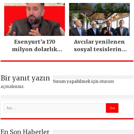
Esenyurt’a 170
Avcılar yenilenen
milyon dolarlık
sosyal tesislerine
yatırım:
kavuştu
İstanbul’un tek
termal oteli olacak
Bir yanıt yazın
Yorum yapabilmek için
oturum
açmalısınız
.
En Son Haberler