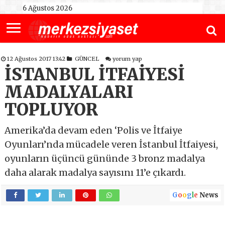
6 Ağustos 2026
12 Ağustos 2017 13:42
GÜNCEL
yorum yap
İSTANBUL İTFAİYESİ
MADALYALARI
TOPLUYOR
Amerika’da devam eden ‘Polis ve İtfaiye
Oyunları’nda mücadele veren İstanbul İtfaiyesi,
oyunların üçüncü gününde 3 bronz madalya
daha alarak madalya sayısını 11’e çıkardı.
G
o
o
g
l
e
News