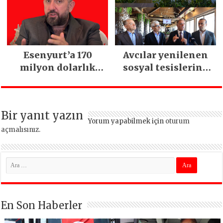
Esenyurt’a 170
Avcılar yenilenen
milyon dolarlık
sosyal tesislerine
yatırım:
kavuştu
İstanbul’un tek
termal oteli olacak
Bir yanıt yazın
Yorum yapabilmek için
oturum
açmalısınız
.
En Son Haberler