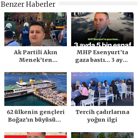
Benzer Haberler
Ak Partili Akın
MHP Esenyurt’ta
Menek’ten
gaza bastı… 3 ayda
Mimarsinan’daki
5 bin esnaf ziyaret
heyelan sonrası
edildi
kritik uyarı
62 ülkenin gençleri
Tercih çadırlarına
Boğaz’ın büyüsüne
yoğun ilgi
kapıldı