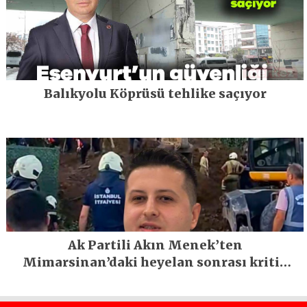
Balıkyolu Köprüsü tehlike saçıyor
Ak Partili Akın Menek’ten
Mimarsinan’daki heyelan sonrası kritik
uyarı