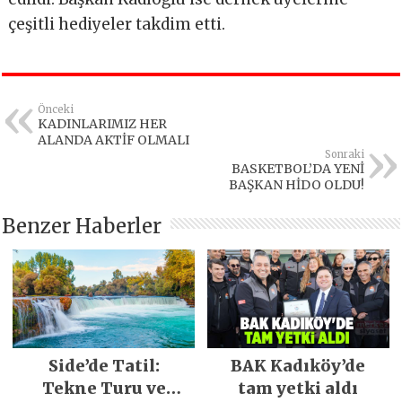
çeşitli hediyeler takdim etti.
Önceki
KADINLARIMIZ HER
ALANDA AKTİF OLMALI
Sonraki
BASKETBOL’DA YENİ
BAŞKAN HİDO OLDU!
Benzer Haberler
Side’de Tatil:
BAK Kadıköy’de
Tekne Turu ve
tam yetki aldı