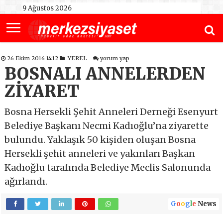
9 Ağustos 2026
26 Ekim 2016 14:12
YEREL
yorum yap
BOSNALI ANNELERDEN
ZİYARET
Bosna Hersekli Şehit Anneleri Derneği Esenyurt
Belediye Başkanı Necmi Kadıoğlu’na ziyarette
bulundu. Yaklaşık 50 kişiden oluşan Bosna
Hersekli şehit anneleri ve yakınları Başkan
Kadıoğlu tarafında Belediye Meclis Salonunda
ağırlandı.
G
o
o
g
l
e
News