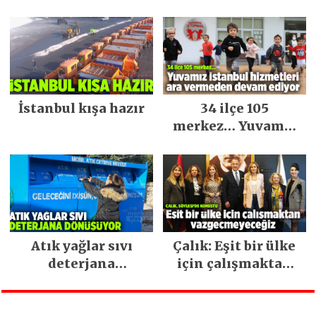
Keşfedilecek Yerler
İstanbul kışa hazır
34 ilçe 105
merkez… Yuvamız
İstanbul hizmetleri
ara vermeden
devam ediyor
Atık yağlar sıvı
Çalık: Eşit bir ülke
deterjana
için çalışmaktan
dönüşüyor
vazgeçmeyeceğiz