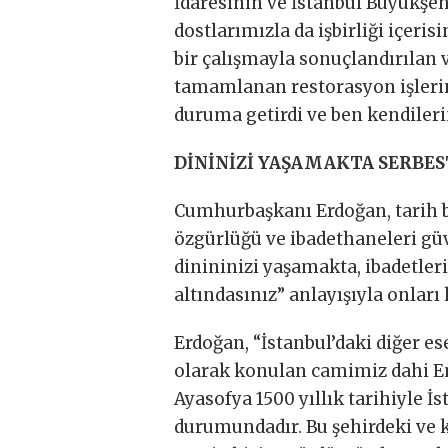
İdaresinin ve İstanbul Büyükşehi
dostlarımızla da işbirliği içeris
bir çalışmayla sonuçlandırılan 
tamamlanan restorasyon işlerini
duruma getirdi ve ben kendileri
DİNİNİZİ YAŞAMAKTA SERBES
Cumhurbaşkanı Erdoğan, tarih b
özgürlüğü ve ibadethaneleri güv
dinininizi yaşamakta, ibadetle
altındasınız” anlayışıyla onları
Erdoğan, “İstanbul’daki diğer es
olarak konulan camimiz dahi Em
Ayasofya 1500 yıllık tarihiyle İs
durumundadır. Bu şehirdeki ve 