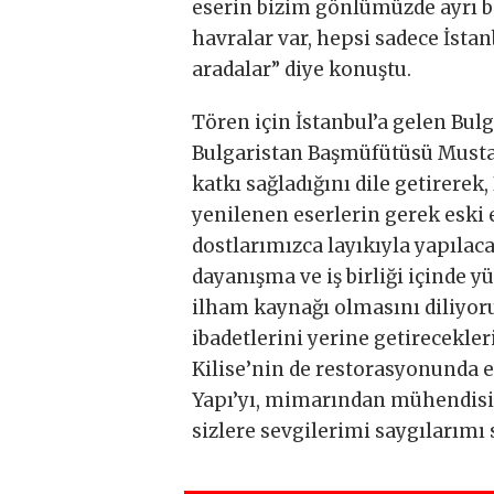
eserin bizim gönlümüzde ayrı bir
havralar var, hepsi sadece İstan
aradalar” diye konuştu.
Tören için İstanbul’a gelen Bu
Bulgaristan Başmüfütüsü Mustafa
katkı sağladığını dile getirerek
yenilenen eserlerin gerek eski
dostlarımızca layıkıyla yapıla
dayanışma ve iş birliği içinde 
ilham kaynağı olmasını diliyor
ibadetlerini yerine getirecekler
Kilise’nin de restorasyonunda e
Yapı’yı, mimarından mühendisin
sizlere sevgilerimi saygılarım