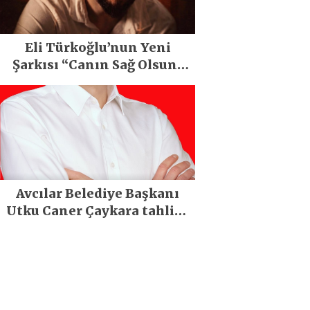
Eli Türkoğlu’nun Yeni
Şarkısı “Canın Sağ Olsun”
Büyük İlgi Gördü!..
Avcılar Belediye Başkanı
Utku Caner Çaykara tahliye
edildi