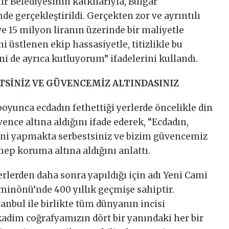
r Belediyesinin katkılarıyla, Bulgar
inde gerçekleştirildi. Gerçekten zor ve ayrıntılı
ve 15 milyon liranın üzerinde bir maliyetle
 üstlenen ekip hassasiyetle, titizlikle bu
ni de ayrıca kutluyorum” ifadelerini kullandı.
TSİNİZ VE GÜVENCEMİZ ALTINDASINIZ
oyunca ecdadın fethettiği yerlerde öncelikle din
ence altına aldığını ifade ederek, “Ecdadın,
rini yapmakta serbestsiniz ve bizim güvencemiz
 hep koruma altına aldığını anlattı.
erlerden daha sonra yapıldığı için adı Yeni Cami
inönü’nde 400 yıllık geçmişe sahiptir.
tanbul ile birlikte tüm dünyanın incisi
kadim coğrafyamızın dört bir yanındaki her bir