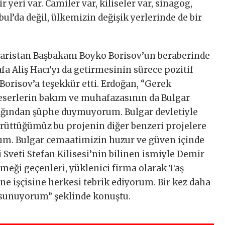
 yeri var. Camiler var, kiliseler var, sinagog,
bul’da değil, ülkemizin değişik yerlerinde de bir
lgaristan Başbakanı Boyko Borisov’un beraberinde
 Aliş Hacı’yı da getirmesinin sürece pozitif
, Borisov’a teşekkür etti. Erdoğan, “Gerek
 eserlerin bakım ve muhafazasının da Bulgar
cağından şüphe duymuyorum. Bulgar devletiyle
yürüttüğümüz bu projenin diğer benzeri projelere
um. Bulgar cemaatimizin huzur ve güven içinde
i Sveti Stefan Kilisesi’nin bilinen ismiyle Demir
meği geçenleri, yüklenici firma olarak Taş
e işçisine herkesi tebrik ediyorum. Bir kez daha
ı sunuyorum” şeklinde konuştu.