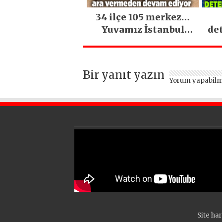
34 ilçe 105 merkez…
Yuvamız İstanbul
de
hizmetleri ara
vermeden devam
ediyor
Bir yanıt yazın
Yorum yapabilm
Site har