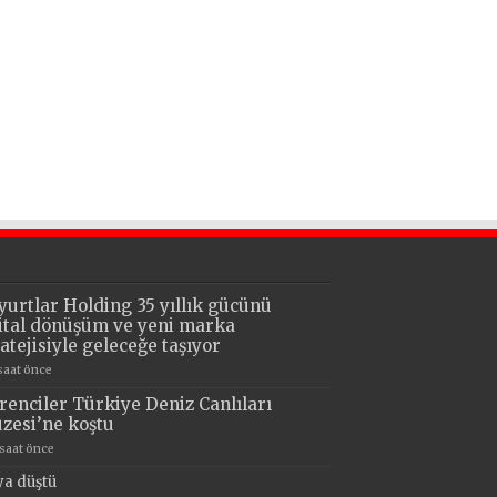
yurtlar Holding 35 yıllık gücünü
jital dönüşüm ve yeni marka
ratejisiyle geleceğe taşıyor
 saat önce
renciler Türkiye Deniz Canlıları
zesi’ne koştu
 saat önce
ya düştü