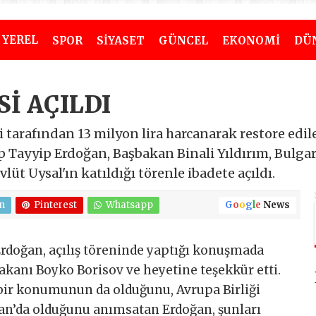
YEREL
SPOR
SİYASET
GÜNCEL
EKONOMİ
DÜ
Sİ AÇILDI
 tarafından 13 milyon lira harcanarak restore edil
p Tayyip Erdoğan, Başbakan Binali Yıldırım, Bulgar
lüt Uysal'ın katıldığı törenle ibadete açıldı.
n
Pinterest
Whatsapp
G
o
o
g
l
e
News
doğan, açılış töreninde yaptığı konuşmada
akanı Boyko Borisov ve heyetine teşekkür etti.
 bir konumunun da olduğunu, Avrupa Birliği
an’da olduğunu anımsatan Erdoğan, şunları