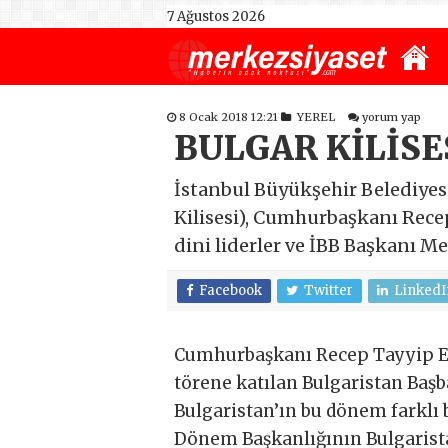
7 Ağustos 2026
8 Ocak 2018 12:21
YEREL
yorum yap
BULGAR KİLİSE
İstanbul Büyükşehir Belediyesi
Kilisesi), Cumhurbaşkanı Rece
dini liderler ve İBB Başkanı Mev
Facebook
Twitter
LinkedI
Cumhurbaşkanı Recep Tayyip Er
törene katılan Bulgaristan Başb
Bulgaristan’ın bu dönem farklı
Dönem Başkanlığının Bulgarist