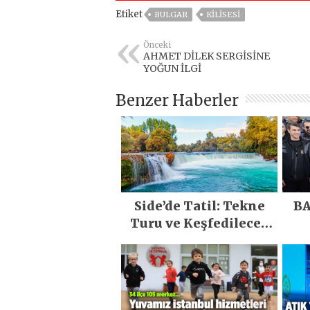
Etiket
BULGAR
KILISESI
Önceki
AHMET DİLEK SERGİSİNE
YOĞUN İLGİ
Benzer Haberler
Side’de Tatil: Tekne
BA
Turu ve Keşfedilecek
Yerler