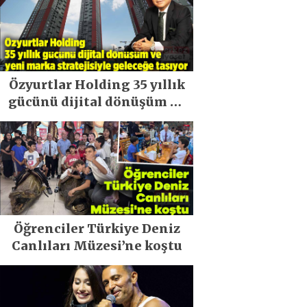
Özyurtlar Holding 35 yıllık
gücünü dijital dönüşüm ve
yeni marka stratejisiyle
geleceğe taşıyor
Öğrenciler Türkiye Deniz
Canlıları Müzesi’ne koştu