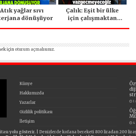
Atık yağlar sıvı
Çalık: Eşit bir ülke
terjana dönüşüyor
için çalışmaktan
vazgeçmeyeceğiz
ek için
oturum açmalısınız
.
Öz
Künye
di
Hakkımızda
st
1
Yazarlar
Öğ
Gizlilik politikası
Mü
İletişim
4
itası
yolu gösterir. |
Denizlerde kofana bereketi 800 liradan 200 lira