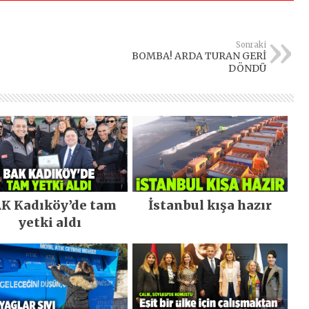
Sonraki
BOMBA! ARDA TURAN GERİ
DÖNDÜ
K Kadıköy’de tam
İstanbul kışa hazır
yetki aldı