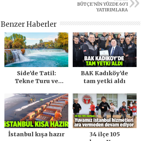
BÜTÇE’NİN YÜZDE 60’I
YATIRIMLARA
Benzer Haberler
Side’de Tatil:
BAK Kadıköy’de
Tekne Turu ve
tam yetki aldı
Keşfedilecek Yerler
İstanbul kışa hazır
34 ilçe 105