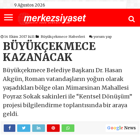
9 Ağustos 2026
16 Ekim 2017 14:11
Büyükçekmece Haberleri
yorum yap
BÜYÜKÇEKMECE
KAZANACAK
Büyükçekmece Belediye Başkanı Dr. Hasan
Akgün, Roman vatandaşların yoğun olarak
yaşadıkları bölge olan Mimarsinan Mahallesi
Poyraz Sokak sakinleri ile “Kentsel Dönüşüm”
projesi bilgilendirme toplantısında bir araya
geldi.
G
o
o
g
l
e
News