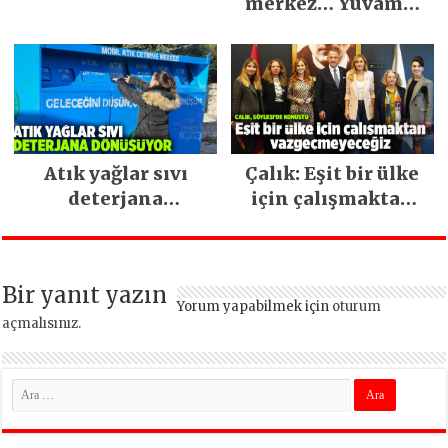
merkez… Yuvamız
İstanbul hizmetleri
ara vermeden
devam ediyor
Atık yağlar sıvı
Çalık: Eşit bir ülke
deterjana
için çalışmaktan
dönüşüyor
vazgeçmeyeceğiz
Bir yanıt yazın
Yorum yapabilmek için
oturum
açmalısınız
.