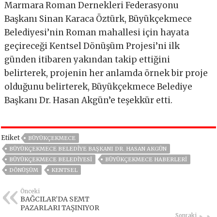
Marmara Roman Dernekleri Federasyonu
Başkanı Sinan Karaca Öztürk, Büyükçekmece
Belediyesi’nin Roman mahallesi için hayata
geçireceği Kentsel Dönüşüm Projesi’ni ilk
günden itibaren yakından takip ettiğini
belirterek, projenin her anlamda örnek bir proje
olduğunu belirterek, Büyükçekmece Belediye
Başkanı Dr. Hasan Akgün’e teşekkür etti.
Etiket
BÜYÜKÇEKMECE
BÜYÜKÇEKMECE BELEDIYE BAŞKANI DR. HASAN AKGÜN
BÜYÜKÇEKMECE BELEDIYESI
BÜYÜKÇEKMECE HABERLERI
DÖNÜŞÜM
KENTSEL
Önceki
BAĞCILAR’DA SEMT
PAZARLARI TAŞINIYOR
Sonraki