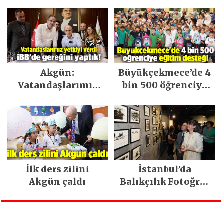
teklisini
müzikseverlerle
buluşturdu
Akgün:
Büyükçekmece’de 4
Vatandaşlarımız
bin 500 öğrenciye
yetkiyi verdi İBB’de
eğitim desteği
gereğini yaptık!
veriliyor
İlk ders zilini
İstanbul’da
Akgün çaldı
Balıkçılık Fotoğraf
Sergisi