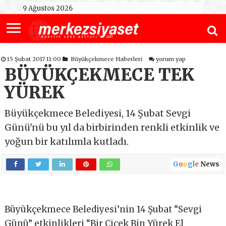
9 Ağustos 2026
15 Şubat 2017 11:00
Büyükçekmece Haberleri
yorum yap
BÜYÜKÇEKMECE TEK
YÜREK
Büyükçekmece Belediyesi, 14 Şubat Sevgi
Günü'nü bu yıl da birbirinden renkli etkinlik ve
yoğun bir katılımla kutladı.
G
o
o
g
l
e
News
Büyükçekmece Belediyesi’nin 14 Şubat “Sevgi
Günü” etkinlikleri “Bir Çiçek Bin Yürek El