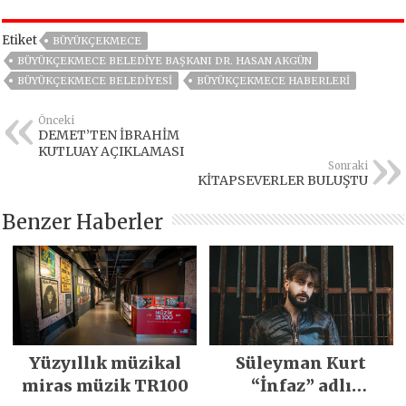
Etiket
BÜYÜKÇEKMECE
BÜYÜKÇEKMECE BELEDIYE BAŞKANI DR. HASAN AKGÜN
BÜYÜKÇEKMECE BELEDIYESI
BÜYÜKÇEKMECE HABERLERI
Önceki
DEMET’TEN İBRAHİM
KUTLUAY AÇIKLAMASI
Sonraki
KİTAPSEVERLER BULUŞTU
Benzer Haberler
Yüzyıllık müzikal
Süleyman Kurt
miras müzik TR100
“İnfaz” adlı