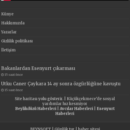
Künye
Hakkımızda
Yazarlar
Gizlilik politikası
İletişim
Bakanlardan Esenyurt çıkarması
15 saat önce
Utku Caner Çaykara 14 ay sonra özgürlüğüne kavuştu
15 saat önce
Site haritası
yolu gösterir. |
Küçükçekmece’de sosyal
yardımlar hız kesmiyor
Beylikdüzü Haberleri
|
Avcılar Haberleri
|
Esenyurt
Haberleri
BEYNSOFT
|
Günlük tur
|
haber sitesi