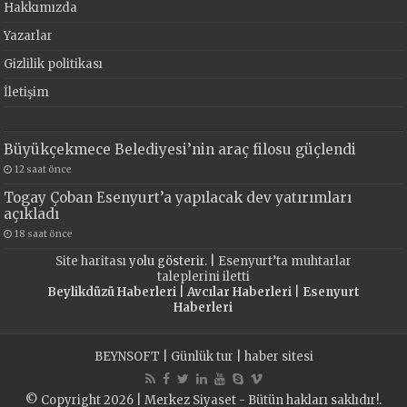
Hakkımızda
Yazarlar
Gizlilik politikası
İletişim
Büyükçekmece Belediyesi’nin araç filosu güçlendi
12 saat önce
Togay Çoban Esenyurt’a yapılacak dev yatırımları
açıkladı
18 saat önce
Site haritası
yolu gösterir. |
Esenyurt’ta muhtarlar
taleplerini iletti
Beylikdüzü Haberleri
|
Avcılar Haberleri
|
Esenyurt
Haberleri
BEYNSOFT
|
Günlük tur
|
haber sitesi
© Copyright 2026 | Merkez Siyaset - Bütün hakları saklıdır!.