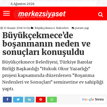
6 Ağustos 2026
23 Kasım 2018 11:04
Büyükçekmece Haberleri
yorum yap
Büyükçekmece’de
boşanmanın neden ve
sonuçları konuşuldu
Büyükçekmece Belediyesi, Türkiye Barolar
Birliği Başkanlığı “Hukuk Okur Yazarlığı”
projesi kapsamında düzenlenen “Boşanma
Nedenleri ve Sonuçları” seminerine ev sahipliği
yaptı.
G
o
o
g
l
e
News