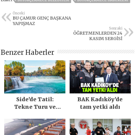
BÜYÜKÇEKMECE BELEDIYESI
BÜYÜKÇEKMECE HABERLERI
Önceki
BU ÇAMUR GENÇ BAŞKANA
YAPIŞMAZ
Sonraki
ÖĞRETMENLERDEN 24
KASIM SERGİSİ
Benzer Haberler
Side’de Tatil:
BAK Kadıköy’de
Tekne Turu ve
tam yetki aldı
Keşfedilecek Yerler