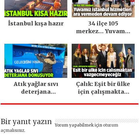
İstanbul kışa hazır
34 ilçe 105
merkez… Yuvamız
İstanbul hizmetleri
ara vermeden
devam ediyor
Atık yağlar sıvı
Çalık: Eşit bir ülke
deterjana
için çalışmaktan
dönüşüyor
vazgeçmeyeceğiz
Bir yanıt yazın
Yorum yapabilmek için
oturum
açmalısınız
.