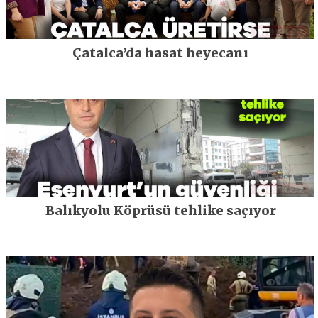
Çatalca’da hasat heyecanı
Balıkyolu Köprüsü tehlike saçıyor