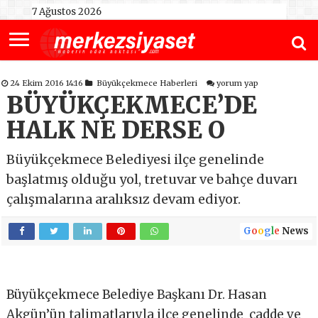
7 Ağustos 2026
24 Ekim 2016 14:16
Büyükçekmece Haberleri
yorum yap
BÜYÜKÇEKMECE’DE
HALK NE DERSE O
Büyükçekmece Belediyesi ilçe genelinde
başlatmış olduğu yol, tretuvar ve bahçe duvarı
çalışmalarına aralıksız devam ediyor.
G
o
o
g
l
e
News
Büyükçekmece Belediye Başkanı Dr. Hasan
Akgün’ün talimatlarıyla ilçe genelinde cadde ve