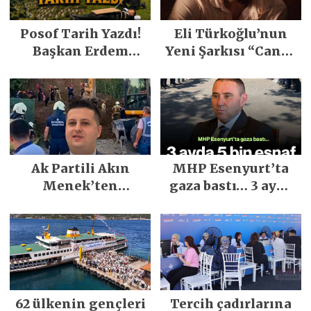
Posof Tarih Yazdı!
Eli Türkoğlu’nun
Başkan Erdem
Yeni Şarkısı “Canın
Demirci’nin Büyük
Sağ Olsun” Büyük
Emeğiyle Son
İlgi Gördü!..
Yılların En Büyük
Festivali
Gerçekleşti
Ak Partili Akın
MHP Esenyurt’ta
Menek’ten
gaza bastı… 3 ayda
Mimarsinan’daki
5 bin esnaf ziyaret
heyelan sonrası
edildi
kritik uyarı
62 ülkenin gençleri
Tercih çadırlarına