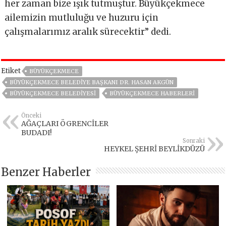
her zaman bize ışık tutmuştur. Büyükçekmece
ailemizin mutluluğu ve huzuru için
çalışmalarımız aralık sürecektir” dedi.
Etiket
BÜYÜKÇEKMECE
BÜYÜKÇEKMECE BELEDIYE BAŞKANI DR. HASAN AKGÜN
BÜYÜKÇEKMECE BELEDIYESI
BÜYÜKÇEKMECE HABERLERI
Önceki
AĞAÇLARI ÖGRENCİLER
BUDADI!
Sonraki
HEYKEL ŞEHRİ BEYLİKDÜZÜ
Benzer Haberler