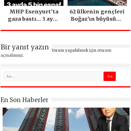
MHP Esenyurt’ta
62 ülkenin gençleri
gaza bastı… 3 ayda
Boğaz’ın büyüsüne
5 bin esnaf ziyaret
kapıldı
edildi
Bir yanıt yazın
Yorum yapabilmek için
oturum
açmalısınız
.
En Son Haberler