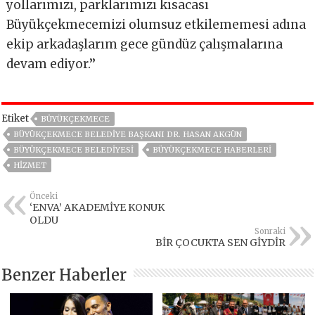
yollarımızı, parklarımızı kısacası
Büyükçekmecemizi olumsuz etkilememesi adına
ekip arkadaşlarım gece gündüz çalışmalarına
devam ediyor.’’
Etiket
BÜYÜKÇEKMECE
BÜYÜKÇEKMECE BELEDIYE BAŞKANI DR. HASAN AKGÜN
BÜYÜKÇEKMECE BELEDIYESI
BÜYÜKÇEKMECE HABERLERI
HİZMET
Önceki
‘ENVA’ AKADEMİYE KONUK
OLDU
Sonraki
BİR ÇOCUKTA SEN GİYDİR
Benzer Haberler