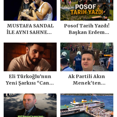
MUSTAFA SANDAL
Posof Tarih Yazdı!
İLE AYNI SAHNEDE
Başkan Erdem
PARLADI
Demirci’nin Büyük
Emeğiyle Son
Yılların En Büyük
Festivali
Gerçekleşti
Eli Türkoğlu’nun
Ak Partili Akın
Yeni Şarkısı “Canın
Menek’ten
Sağ Olsun” Büyük
Mimarsinan’daki
İlgi Gördü!..
heyelan sonrası
kritik uyarı