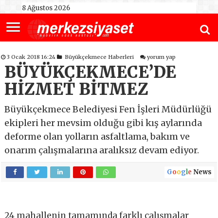
8 Ağustos 2026
3 Ocak 2018 16:24
Büyükçekmece Haberleri
yorum yap
BÜYÜKÇEKMECE’DE
HİZMET BİTMEZ
Büyükçekmece Belediyesi Fen İşleri Müdürlüğü
ekipleri her mevsim olduğu gibi kış aylarında
deforme olan yolların asfaltlama, bakım ve
onarım çalışmalarına aralıksız devam ediyor.
G
o
o
g
l
e
News
24 mahallenin tamamında farklı çalışmalar