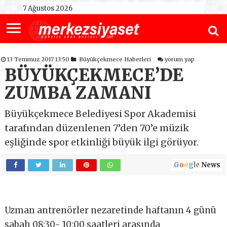
7 Ağustos 2026
13 Temmuz 2017 13:50
Büyükçekmece Haberleri
yorum yap
BÜYÜKÇEKMECE’DE
ZUMBA ZAMANI
Büyükçekmece Belediyesi Spor Akademisi
tarafından düzenlenen 7’den 70’e müzik
eşliğinde spor etkinliği büyük ilgi görüyor.
G
o
o
g
l
e
News
Uzman antrenörler nezaretinde haftanın 4 günü
sabah 08:30- 10:00 saatleri arasında