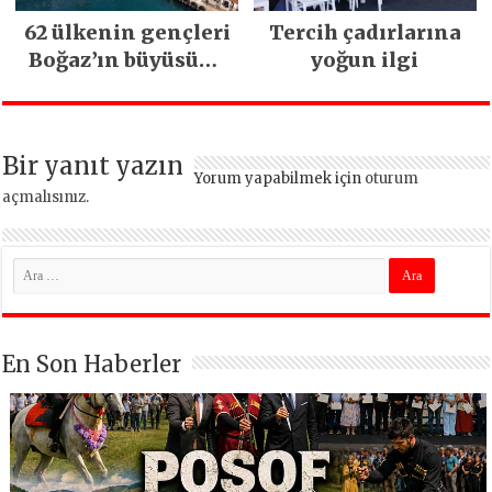
62 ülkenin gençleri
Tercih çadırlarına
Boğaz’ın büyüsüne
yoğun ilgi
kapıldı
Bir yanıt yazın
Yorum yapabilmek için
oturum
açmalısınız
.
En Son Haberler