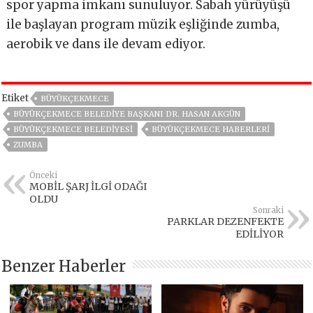
spor yapma imkanı sunuluyor. Sabah yürüyüşü
ile başlayan program müzik eşliğinde zumba,
aerobik ve dans ile devam ediyor.
Etiket
BÜYÜKÇEKMECE
BÜYÜKÇEKMECE BELEDIYE BAŞKANI DR. HASAN AKGÜN
BÜYÜKÇEKMECE BELEDIYESI
BÜYÜKÇEKMECE HABERLERI
ZUMBA
Önceki
MOBİL ŞARJ İLGİ ODAĞI
OLDU
Sonraki
PARKLAR DEZENFEKTE
EDİLİYOR
Benzer Haberler