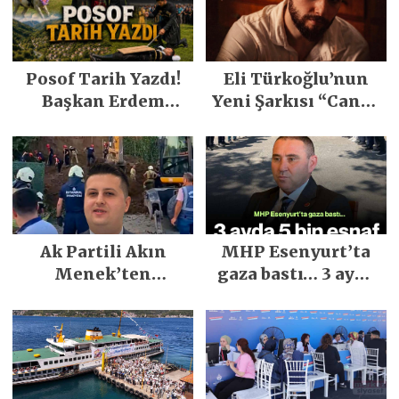
Posof Tarih Yazdı!
Eli Türkoğlu’nun
Başkan Erdem
Yeni Şarkısı “Canın
Demirci’nin Büyük
Sağ Olsun” Büyük
Emeğiyle Son
İlgi Gördü!..
Yılların En Büyük
Festivali
Gerçekleşti
Ak Partili Akın
MHP Esenyurt’ta
Menek’ten
gaza bastı… 3 ayda
Mimarsinan’daki
5 bin esnaf ziyaret
heyelan sonrası
edildi
kritik uyarı