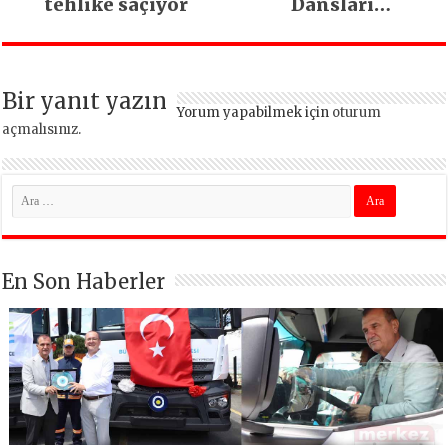
tehlike saçıyor
Dansları
Beylikdüzü’nde
Buluştu
Bir yanıt yazın
Yorum yapabilmek için
oturum
açmalısınız
.
En Son Haberler