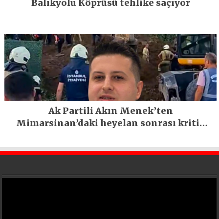
Balıkyolu Köprüsü tehlike saçıyor
Ak Partili Akın Menek’ten
Mimarsinan’daki heyelan sonrası kritik
uyarı