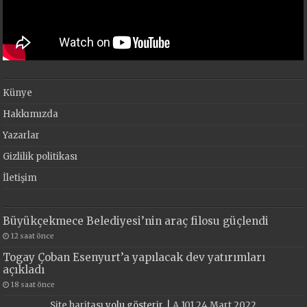
Künye
Hakkımızda
Yazarlar
Gizlilik politikası
İletişim
Büyükçekmece Belediyesi’nin araç filosu güçlendi
12 saat önce
Togay Çoban Esenyurt’a yapılacak dev yatırımları
açıkladı
18 saat önce
Site haritası
yolu gösterir. |
A 101 24 Mart 2022