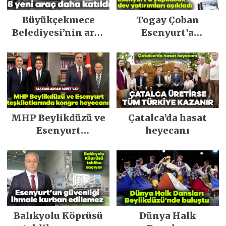
Büyükçekmece
Togay Çoban
Belediyesi’nin araç
Esenyurt’a
filosu güçlendi
yapılacak dev
yatırımları açıkladı
MHP Beylikdüzü ve
Çatalca’da hasat
Esenyurt
heyecanı
teşkilatlarında
kongre heyecanı!
Balıkyolu Köprüsü
Dünya Halk