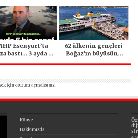
emirci’nin Büyük
Olsun” Büyük İlgi
ğiyle Son Yılların
Gördü!..
n Büyük Festivali
Gerçekleşti
HP Esenyurt’ta
62 ülkenin gençleri
za bastı… 3 ayda 5
Boğaz’ın büyüsüne
bin esnaf ziyaret
kapıldı
edildi
ek için
oturum açmalısınız
.
Öz
Künye
di
Hakkımızda
st
2