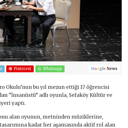
n
Pinterest
Whatsapp
G
o
o
g
l
e
News
o Okulu’nun bu yıl mezun ettiği 17 öğrencisi
dan “İnsanüstü” adlı oyunla, Sefaköy Kültür ve
eri yaptı.
 konu alan oyunun, metninden müziklerine,
asarımına kadar her aşamasında aktif rol alan