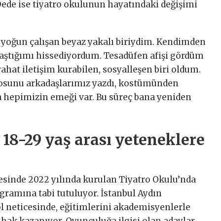
de ise tiyatro okulunun hayatındaki değişimi
 yoğun çalışan beyaz yakalı biriydim. Kendimden
aştığımı hissediyordum. Tesadüfen afişi gördüm
hat iletişim kurabilen, sosyalleşen biri oldum.
osunu arkadaşlarımız yazdı, kostümünden
 hepimizin emeği var. Bu süreç bana yeniden
 18-29 yaş arası yeteneklere
sinde 2022 yılında kurulan Tiyatro Okulu’nda
ogramına tabi tutuluyor. İstanbul Aydın
ol neticesinde, eğitimlerini akademisyenlerle
 hak kazanıyor. Oyunculuğa ilgisi olan adaylar,