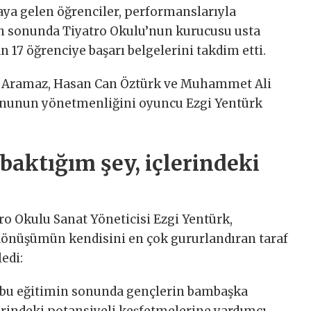
araya gelen öğrenciler, performanslarıyla
un sonunda Tiyatro Okulu’nun kurucusu usta
17 öğrenciye başarı belgelerini takdim etti.
ra Aramaz, Hasan Can Öztürk ve Muhammet Ali
yununun yönetmenliğini oyuncu Ezgi Yentürk
 baktığım şey, içlerindeki
o Okulu Sanat Yöneticisi Ezgi Yentürk,
 dönüşümün kendisini en çok gururlandıran taraf
edi:
, bu eğitimin sonunda gençlerin bambaşka
erindeki potansiyeli keşfetmelerine yardımcı