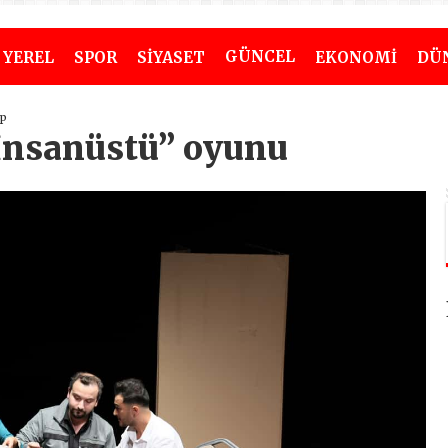
GÜNCEL
YEREL
SPOR
SİYASET
EKONOMİ
DÜ
ap
İnsanüstü” oyunu