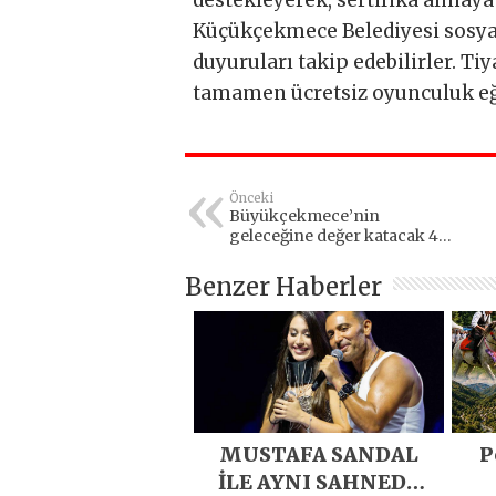
Küçükçekmece Belediyesi sosyal
duyuruları takip edebilirler. Ti
tamamen ücretsiz oyunculuk eği
Önceki
Büyükçekmece’nin
geleceğine değer katacak 4
proje hayata geçiyor
Benzer Haberler
MUSTAFA SANDAL
P
İLE AYNI SAHNEDE