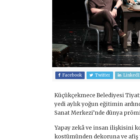
Facebook
Twitter
LinkedI
Küçükçekmece Belediyesi Tiyatr
yedi aylık yoğun eğitimin ardın
Sanat Merkezi’nde dünya prömiy
Yapay zekâ ve insan ilişkisini
kostümünden dekoruna ve afiş t