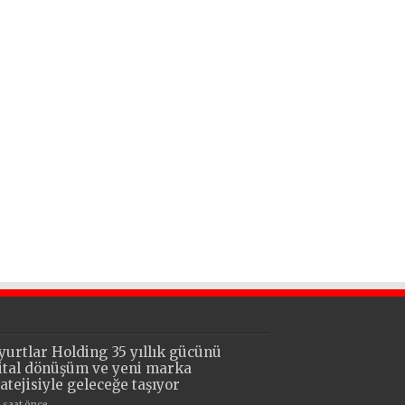
yurtlar Holding 35 yıllık gücünü
jital dönüşüm ve yeni marka
ratejisiyle geleceğe taşıyor
1 saat önce