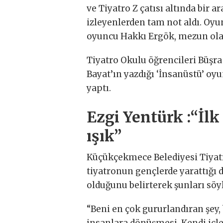
ve Tiyatro Z çatısı altında bir 
izleyenlerden tam not aldı. Oy
oyuncu Hakkı Ergök, mezun olan 
Tiyatro Okulu öğrencileri Büş
Bayat’ın yazdığı ‘İnsanüstü’ o
yaptı.
Ezgi Yentürk :“İlk
ışık”
Küçükçekmece Belediyesi Tiyatr
tiyatronun gençlerde yarattığı
olduğunu belirterek şunları söyl
“Beni en çok gururlandıran şey
insanlara dönüşmesi. Kendi içl