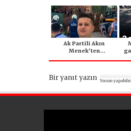
PARLADI
D
Eme
E
Ak Partili Akın
M
Menek’ten
ga
Mimarsinan’daki
heyelan sonrası
kritik uyarı
Bir yanıt yazın
Yorum yapabilm