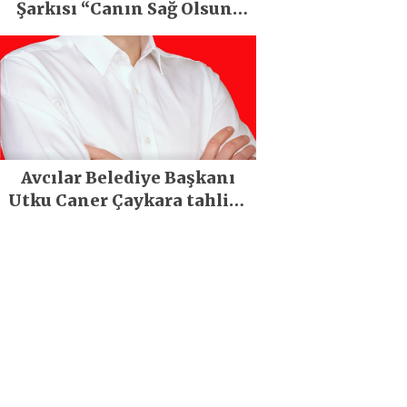
Şarkısı “Canın Sağ Olsun”
Büyük İlgi Gördü!..
Avcılar Belediye Başkanı
Utku Caner Çaykara tahliye
edildi