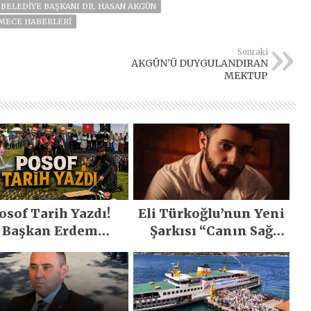
BELEDIYE BAŞKANI DR. HASAN AKGÜN
MECE HABERLERI
Sonraki
AKGÜN’Ü DUYGULANDIRAN
MEKTUP
osof Tarih Yazdı!
Eli Türkoğlu’nun Yeni
Başkan Erdem
Şarkısı “Canın Sağ
emirci’nin Büyük
Olsun” Büyük İlgi
ğiyle Son Yılların
Gördü!..
n Büyük Festivali
Gerçekleşti