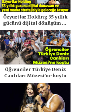
Özyurtlar Holding 35 yıllık
gücünü dijital dönüşüm ve
yeni marka stratejisiyle
geleceğe taşıyor
Öğrenciler Türkiye Deniz
Canlıları Müzesi’ne koştu