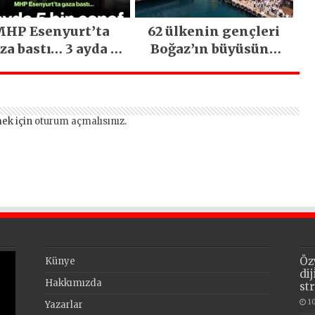
HP Esenyurt’ta
62 ülkenin gençleri
za bastı… 3 ayda 5
Boğaz’ın büyüsüne
bin esnaf ziyaret
kapıldı
edildi
ek için
oturum açmalısınız
.
Öz
Künye
di
Hakkımızda
st
1
Yazarlar