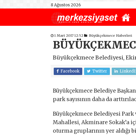
8 Ağustos 2026
1 Mart 2017 12:52
Büyükçekmece Haberleri
BÜYÜKÇEKMECE
Büyükçekmece Belediyesi, Ekin
Facebook
Twitter
LinkedI
Büyükçekmece Belediye Başkanı 
park sayısının daha da arttırılac
Büyükçekmece Belediyesi Park 
Mahallesi, Akminare Sokak’a içi
oturma gruplarının yer aldığı bi