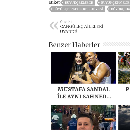
Etiket
BÜYÜKÇEKMECE
BÜYÜKÇEKMECE 
BÜYÜKÇEKMECE BELEDIYESI
BÜYÜKÇEK
Önceki
CANGÜLEÇ AİLELERİ
UYARDI!
Benzer Haberler
MUSTAFA SANDAL
P
İLE AYNI SAHNEDE
PARLADI
D
Eme
E