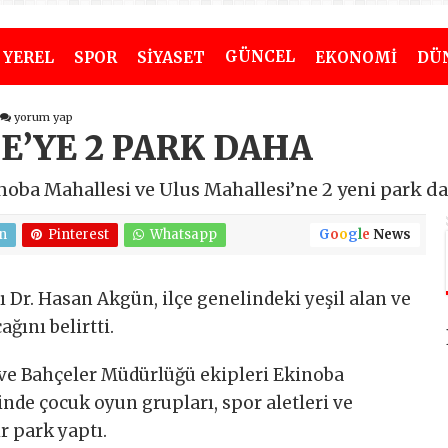
GÜNCEL
YEREL
SPOR
SİYASET
EKONOMİ
DÜ
yorum yap
’YE 2 PARK DAHA
oba Mahallesi ve Ulus Mahallesi’ne 2 yeni park da
n
Pinterest
Whatsapp
G
o
o
g
l
e
News
Dr. Hasan Akgün, ilçe genelindeki yeşil alan ve
ağını belirtti.
ve Bahçeler Müdürlüğü ekipleri Ekinoba
nde çocuk oyun grupları, spor aletleri ve
r park yaptı.