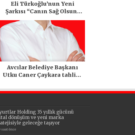
Eli Türkoğlu’nun Yeni
Şarkısı “Canın Sağ Olsun”
Büyük İlgi Gördü!..
Avcılar Belediye Başkanı
Utku Caner Çaykara tahliye
edildi
yurtlar Holding 35 yıllık gücünü
jital dönüşüm ve yeni marka
ratejisiyle geleceğe taşıyor
0 saat önce