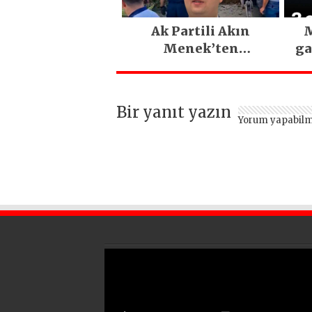
Ak Partili Akın
M
Menek’ten
ga
Mimarsinan’daki
heyelan sonrası
kritik uyarı
Bir yanıt yazın
Yorum yapabilm