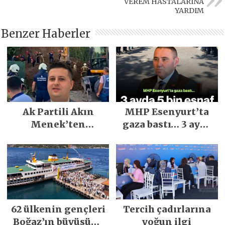
VEREM HASTALARINA
YARDIM
Benzer Haberler
Ak Partili Akın
MHP Esenyurt’ta
Menek’ten
gaza bastı… 3 ayda
Mimarsinan’daki
5 bin esnaf ziyaret
heyelan sonrası
edildi
kritik uyarı
62 ülkenin gençleri
Tercih çadırlarına
Boğaz’ın büyüsüne
yoğun ilgi