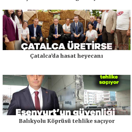
Çatalca’da hasat heyecanı
Balıkyolu Köprüsü tehlike saçıyor