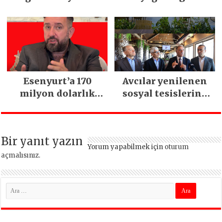
kapıldı
Esenyurt’a 170
Avcılar yenilenen
milyon dolarlık
sosyal tesislerine
yatırım:
kavuştu
İstanbul’un tek
termal oteli olacak
Bir yanıt yazın
Yorum yapabilmek için
oturum
açmalısınız
.