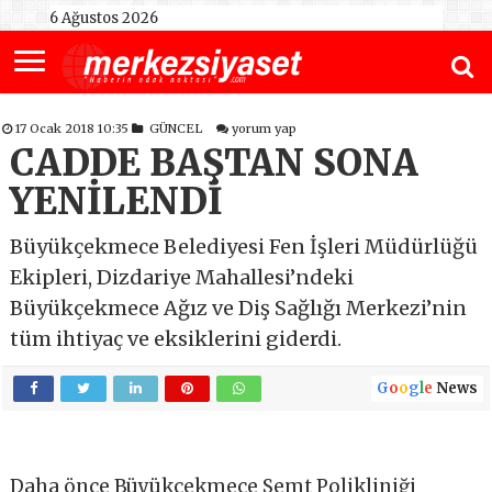
6 Ağustos 2026
17 Ocak 2018 10:35
GÜNCEL
yorum yap
CADDE BAŞTAN SONA
YENİLENDİ
Büyükçekmece Belediyesi Fen İşleri Müdürlüğü
Ekipleri, Dizdariye Mahallesi’ndeki
Büyükçekmece Ağız ve Diş Sağlığı Merkezi’nin
tüm ihtiyaç ve eksiklerini giderdi.
G
o
o
g
l
e
News
Daha önce Büyükçekmece Semt Polikliniği