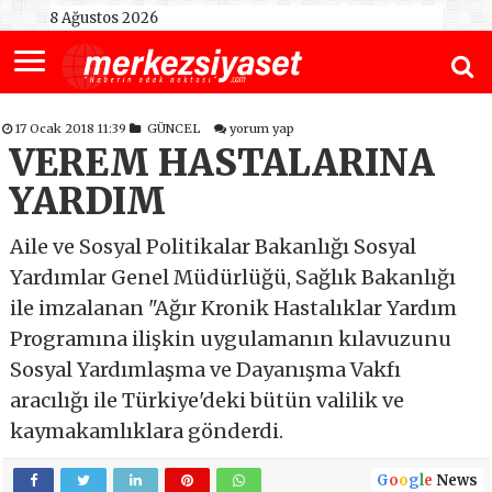
8 Ağustos 2026
17 Ocak 2018 11:39
GÜNCEL
yorum yap
VEREM HASTALARINA
YARDIM
Aile ve Sosyal Politikalar Bakanlığı Sosyal
Yardımlar Genel Müdürlüğü, Sağlık Bakanlığı
ile imzalanan "Ağır Kronik Hastalıklar Yardım
Programına ilişkin uygulamanın kılavuzunu
Sosyal Yardımlaşma ve Dayanışma Vakfı
aracılığı ile Türkiye'deki bütün valilik ve
kaymakamlıklara gönderdi.
G
o
o
g
l
e
News