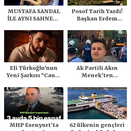
MUSTAFA SANDAL
Posof Tarih Yazdı!
İLE AYNI SAHNEDE
Başkan Erdem
PARLADI
Demirci’nin Büyük
Emeğiyle Son
Yılların En Büyük
Festivali
Gerçekleşti
Eli Türkoğlu’nun
Ak Partili Akın
Yeni Şarkısı “Canın
Menek’ten
Sağ Olsun” Büyük
Mimarsinan’daki
İlgi Gördü!..
heyelan sonrası
kritik uyarı
MHP Esenyurt’ta
62 ülkenin gençleri