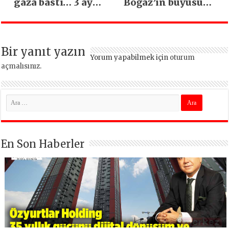
gaza bastı… 3 ayda
Boğaz’ın büyüsüne
5 bin esnaf ziyaret
kapıldı
edildi
Bir yanıt yazın
Yorum yapabilmek için
oturum
açmalısınız
.
En Son Haberler