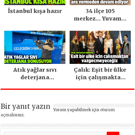
İstanbul kışa hazır
34 ilçe 105
merkez… Yuvamız
İstanbul hizmetleri
ara vermeden
devam ediyor
Atık yağlar sıvı
Çalık: Eşit bir ülke
deterjana
için çalışmaktan
dönüşüyor
vazgeçmeyeceğiz
Bir yanıt yazın
Yorum yapabilmek için
oturum
açmalısınız
.