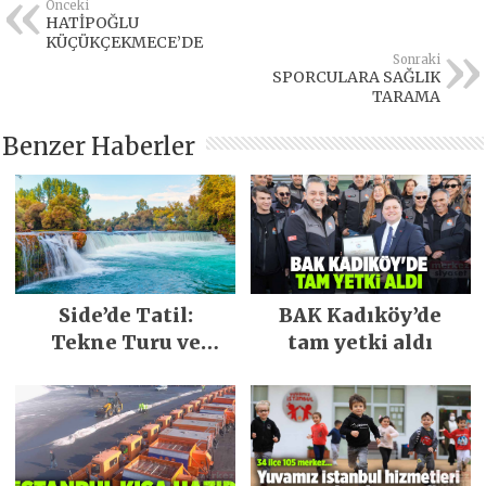
Önceki
HATİPOĞLU
KÜÇÜKÇEKMECE’DE
Sonraki
SPORCULARA SAĞLIK
TARAMA
Benzer Haberler
Side’de Tatil:
BAK Kadıköy’de
Tekne Turu ve
tam yetki aldı
Keşfedilecek Yerler