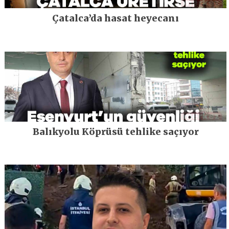
Çatalca’da hasat heyecanı
Balıkyolu Köprüsü tehlike saçıyor