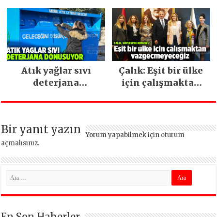
İstanbul hizmetleri
ara vermeden
devam ediyor
Atık yağlar sıvı
Çalık: Eşit bir ülke
deterjana
için çalışmaktan
dönüşüyor
vazgeçmeyeceğiz
Bir yanıt yazın
Yorum yapabilmek için
oturum
açmalısınız
.
En Son Haberler