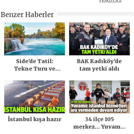
TEMİZLİĞİ
Benzer Haberler
Side’de Tatil:
BAK Kadıköy’de
Tekne Turu ve
tam yetki aldı
Keşfedilecek Yerler
İstanbul kışa hazır
34 ilçe 105
merkez… Yuvamız