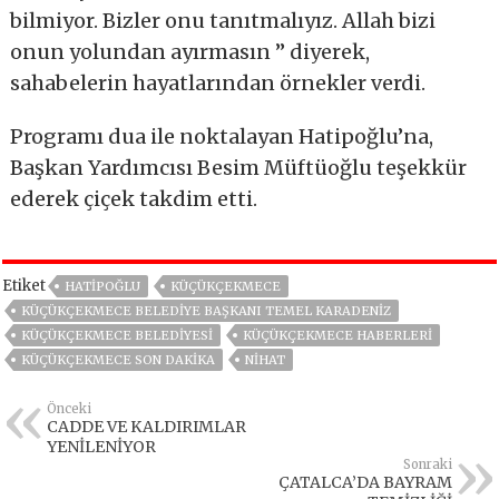
bilmiyor. Bizler onu tanıtmalıyız. Allah bizi
onun yolundan ayırmasın ” diyerek,
sahabelerin hayatlarından örnekler verdi.
Programı dua ile noktalayan Hatipoğlu’na,
Başkan Yardımcısı Besim Müftüoğlu teşekkür
ederek çiçek takdim etti.
Etiket
HATIPOĞLU
KÜÇÜKÇEKMECE
KÜÇÜKÇEKMECE BELEDIYE BAŞKANI TEMEL KARADENIZ
KÜÇÜKÇEKMECE BELEDIYESI
KÜÇÜKÇEKMECE HABERLERI
KÜÇÜKÇEKMECE SON DAKIKA
NIHAT
Önceki
CADDE VE KALDIRIMLAR
YENİLENİYOR
Sonraki
ÇATALCA’DA BAYRAM