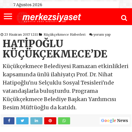
7 Ağustos 2026
23 Haziran 2017 12:11
Küçükçekmece Haberleri
yorum yap
HATİPOĞLU
KÜÇÜKÇEKMECE’DE
Küçükçekmece Belediyesi Ramazan etkinlikleri
kapsamında ünlü ilahiyatçı Prof. Dr. Nihat
Hatipoğlu'nu Selçuklu Sosyal Tesisleri'nde
vatandaşlarla buluşturdu. Programa
Küçükçekmece Belediye Başkan Yardımcısı
Besim Müftüoğlu da katıldı.
G
o
o
g
l
e
News