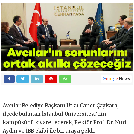
G
o
o
g
l
e
News
Avcılar Belediye Başkanı Utku Caner Çaykara,
ilçede bulunan İstanbul Üniversitesi’nin
kampüsünü ziyaret ederek, Rektör Prof. Dr. Nuri
Aydın ve İBB ekibi ile bir araya geldi.