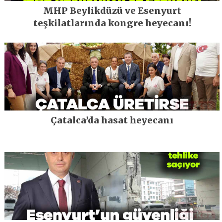
MHP Beylikdüzü ve Esenyurt
teşkilatlarında kongre heyecanı!
Çatalca’da hasat heyecanı