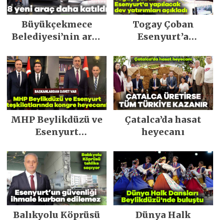
Büyükçekmece
Togay Çoban
Belediyesi’nin araç
Esenyurt’a
filosu güçlendi
yapılacak dev
yatırımları açıkladı
MHP Beylikdüzü ve
Çatalca’da hasat
Esenyurt
heyecanı
teşkilatlarında
kongre heyecanı!
Balıkyolu Köprüsü
Dünya Halk