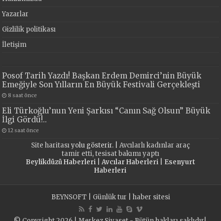
Yazarlar
Gizlilik politikası
İletişim
Posof Tarih Yazdı! Başkan Erdem Demirci’nin Büyük
Emeğiyle Son Yılların En Büyük Festivali Gerçekleşti
8 saat önce
Eli Türkoğlu’nun Yeni Şarkısı “Canın Sağ Olsun” Büyük
İlgi Gördü!..
12 saat önce
Site haritası
yolu gösterir. |
Avcılarlı kadınlar araç
tamir etti, tesisat bakımı yaptı
Beylikdüzü Haberleri
|
Avcılar Haberleri
|
Esenyurt
Haberleri
BEYNSOFT
|
Günlük tur
|
haber sitesi
© Copyright 2026 | Merkez Siyaset - Bütün hakları saklıdır!.