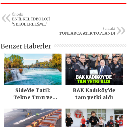
Önceki
EN İLKEL İDEOLOJİ
‘SEKÜLERLEŞME’
Sonraki
TONLARCA ATIK TOPLANDI
Benzer Haberler
Side’de Tatil:
BAK Kadıköy’de
Tekne Turu ve
tam yetki aldı
Keşfedilecek Yerler