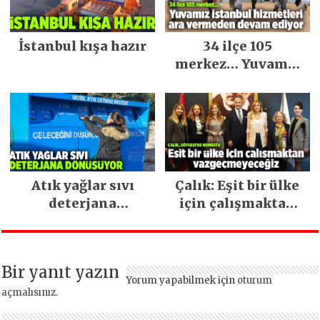
İstanbul kışa hazır
34 ilçe 105
merkez… Yuvamız
İstanbul hizmetleri
ara vermeden
devam ediyor
Atık yağlar sıvı
Çalık: Eşit bir ülke
deterjana
için çalışmaktan
dönüşüyor
vazgeçmeyeceğiz
Bir yanıt yazın
Yorum yapabilmek için
oturum
açmalısınız
.