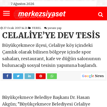
7 Ağustos 2026
27 Ocak 2017 14:21
YEREL
yorum yap
CELALİYE’YE DEV TESİS
Büyükçekmece ilçesi, Celaliye köy içindeki
Çamlık olarak bilinen bölgeye içinde spor
sahaları, restaurant, kafe ve düğün salonunun
bulunacağı sosyal tesisin yapımına başlandı.
G
o
o
g
l
e
News
Büyükçekmece Belediye Başkanı Dr. Hasan
Akgün; “Büyükçekmece Belediyesi Celaliye