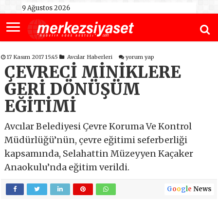
9 Ağustos 2026
17 Kasım 2017 15:45
Avcılar Haberleri
yorum yap
ÇEVRECİ MİNİKLERE
GERİ DÖNÜŞÜM
EĞİTİMİ
Avcılar Belediyesi Çevre Koruma Ve Kontrol
Müdürlüğü’nün, çevre eğitimi seferberliği
kapsamında, Selahattin Müzeyyen Kaçaker
Anaokulu’nda eğitim verildi.
G
o
o
g
l
e
News