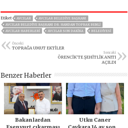
Etiket
AVCILAR
AVCILAR BELEDIYE BAŞKANI
AVCILAR BELEDIYE BAŞKANI DR. HANDAN TOPRAK BENLI
AVCILAR HABERLERI
AVCILAR SON DAKIKA
BELEDİYESİ
Önceki
TOPRAĞA UMUT EKTİLER
Sonraki
ÖRENCİK’TE ŞEHİTLİK ANITI
AÇILDI
Benzer Haberler
Bakanlardan
Utku Caner
Esenyurt çıkarması
Çaykara 14 ay sonra