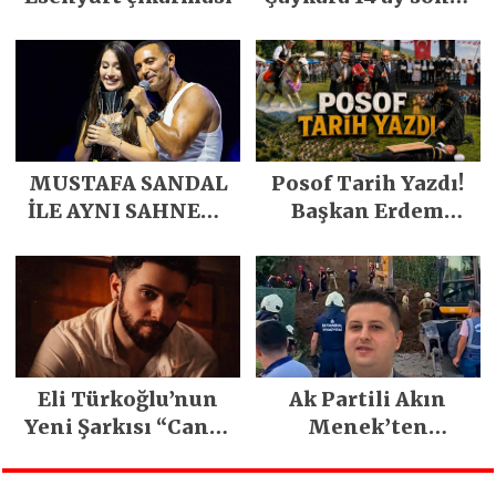
özgürlüğüne
kavuştu
MUSTAFA SANDAL
Posof Tarih Yazdı!
İLE AYNI SAHNEDE
Başkan Erdem
PARLADI
Demirci’nin Büyük
Emeğiyle Son
Yılların En Büyük
Festivali
Gerçekleşti
Eli Türkoğlu’nun
Ak Partili Akın
Yeni Şarkısı “Canın
Menek’ten
Sağ Olsun” Büyük
Mimarsinan’daki
İlgi Gördü!..
heyelan sonrası