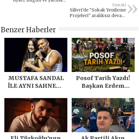
dikkat!
Sonraki
Silivri’de “Sokak Yenileme
Projeleri” aralıksız devam
ediyor
Benzer Haberler
MUSTAFA SANDAL
Posof Tarih Yazdı!
İLE AYNI SAHNEDE
Başkan Erdem
PARLADI
Demirci’nin Büyük
Emeğiyle Son
Yılların En Büyük
Festivali
Gerçekleşti
Eli Türkoğlu’nun
Ak Partili Akın