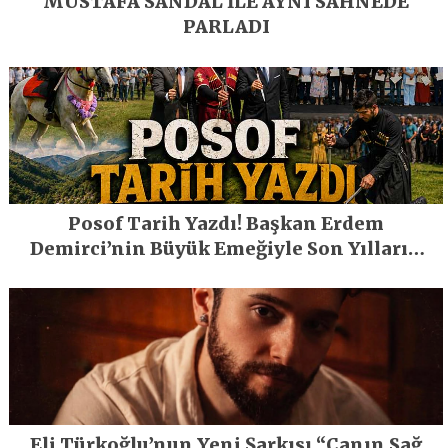
MUSTAFA SANDAL İLE AYNI SAHNEDE
PARLADI
Posof Tarih Yazdı! Başkan Erdem
Demirci’nin Büyük Emeğiyle Son Yılların
En Büyük Festivali Gerçekleşti
Eli Türkoğlu’nun Yeni Şarkısı “Canın Sağ