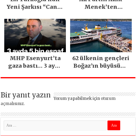
Yeni Şarkısı “Canın
Menek’ten
Sağ Olsun” Büyük
Mimarsinan’daki
İlgi Gördü!..
heyelan sonrası
kritik uyarı
MHP Esenyurt’ta
62 ülkenin gençleri
gaza bastı… 3 ayda
Boğaz’ın büyüsüne
5 bin esnaf ziyaret
kapıldı
edildi
Bir yanıt yazın
Yorum yapabilmek için
oturum
açmalısınız
.