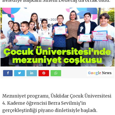
Belediye Başkanı Sinem Dedetaş da ortak oldu.
G
o
o
g
l
e
News
Mezuniyet programı, Üsküdar Çocuk Üniversitesi
4. Kademe öğrencisi Berra Sevilmiş’in
gerçekleştirdiği piyano dinletisiyle başladı.