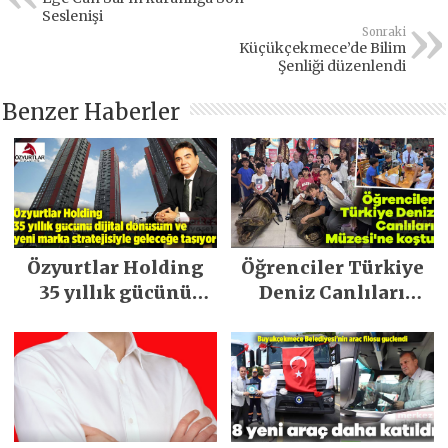
Seslenişi
Sonraki
Küçükçekmece’de Bilim
Şenliği düzenlendi
Benzer Haberler
Özyurtlar Holding
Öğrenciler Türkiye
35 yıllık gücünü
Deniz Canlıları
dijital dönüşüm ve
Müzesi’ne koştu
yeni marka
stratejisiyle
geleceğe taşıyor