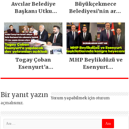
Avcılar Belediye
Büyükçekmece
Başkanı Utku
Belediyesi’nin araç
Caner Çaykara
filosu güçlendi
tahliye edildi
Togay Çoban
MHP Beylikdüzü ve
Esenyurt’a
Esenyurt
yapılacak dev
teşkilatlarında
yatırımları açıkladı
kongre heyecanı!
Bir yanıt yazın
Yorum yapabilmek için
oturum
açmalısınız
.