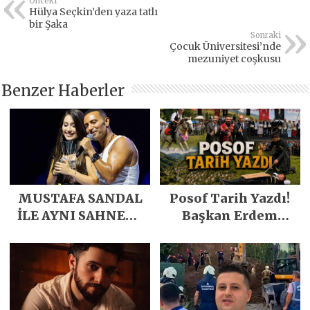
Önceki
Hülya Seçkin’den yaza tatlı
bir Şaka
Sonraki
Çocuk Üniversitesi’nde
mezuniyet coşkusu
Benzer Haberler
MUSTAFA SANDAL
Posof Tarih Yazdı!
İLE AYNI SAHNEDE
Başkan Erdem
PARLADI
Demirci’nin Büyük
Emeğiyle Son
Yılların En Büyük
Festivali
Gerçekleşti