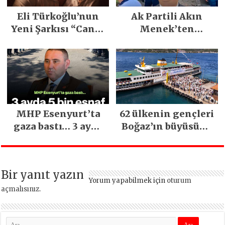
Eli Türkoğlu’nun
Ak Partili Akın
Yeni Şarkısı “Canın
Menek’ten
Sağ Olsun” Büyük
Mimarsinan’daki
İlgi Gördü!..
heyelan sonrası
kritik uyarı
MHP Esenyurt’ta
62 ülkenin gençleri
gaza bastı… 3 ayda
Boğaz’ın büyüsüne
5 bin esnaf ziyaret
kapıldı
edildi
Bir yanıt yazın
Yorum yapabilmek için
oturum
açmalısınız
.