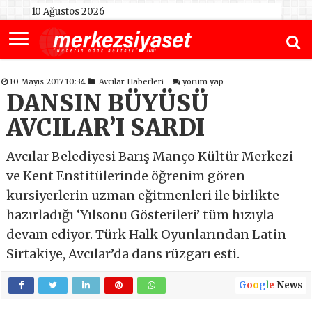
10 Ağustos 2026
10 Mayıs 2017 10:34
Avcılar Haberleri
yorum yap
DANSIN BÜYÜSÜ
AVCILAR’I SARDI
Avcılar Belediyesi Barış Manço Kültür Merkezi
ve Kent Enstitülerinde öğrenim gören
kursiyerlerin uzman eğitmenleri ile birlikte
hazırladığı ‘Yılsonu Gösterileri’ tüm hızıyla
devam ediyor. Türk Halk Oyunlarından Latin
Sirtakiye, Avcılar’da dans rüzgarı esti.
G
o
o
g
l
e
News