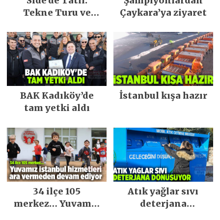
Side’de Tatil:
Şampiyonlardan
Tekne Turu ve
Çaykara’ya ziyaret
Keşfedilecek Yerler
BAK Kadıköy’de
İstanbul kışa hazır
tam yetki aldı
34 ilçe 105
Atık yağlar sıvı
merkez… Yuvamız
deterjana
İstanbul hizmetleri
dönüşüyor