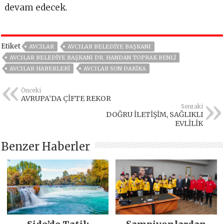
devam edecek.
Etiket
AVCILAR
AVCILAR BELEDIYE BAŞKANI
AVCILAR BELEDIYE BAŞKANI DR. HANDAN TOPRAK BENLI
AVCILAR HABERLERI
AVCILAR SON DAKIKA
Önceki
AVRUPA’DA ÇİFTE REKOR
Sonraki
DOĞRU İLETİŞİM, SAĞLIKLI
EVLİLİK
Benzer Haberler