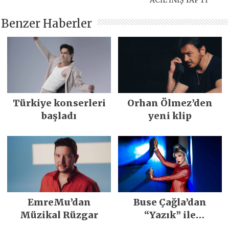
ACİL İNİŞ YAPTI
Benzer Haberler
Türkiye konserleri
Orhan Ölmez’den
başladı
yeni klip
EmreMu’dan
Buse Çağla’dan
Müzikal Rüzgar
“Yazık” ile
merhaba