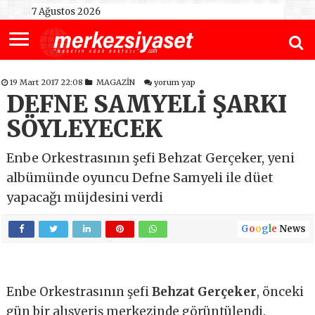
7 Ağustos 2026
19 Mart 2017 22:08
MAGAZİN
yorum yap
DEFNE SAMYELİ ŞARKI
SÖYLEYECEK
Enbe Orkestrasının şefi Behzat Gerçeker, yeni
albümünde oyuncu Defne Samyeli ile düet
yapacağı müjdesini verdi
G
o
o
g
l
e
News
Enbe Orkestrasının şefi
Behzat Gerçeker
, önceki
gün bir alışveriş merkezinde görüntülendi.