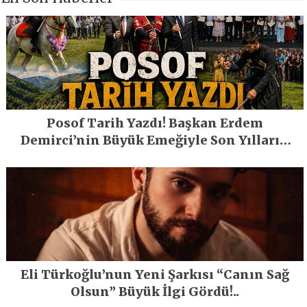
Posof Tarih Yazdı! Başkan Erdem
Demirci’nin Büyük Emeğiyle Son Yılların
En Büyük Festivali Gerçekleşti
Eli Türkoğlu’nun Yeni Şarkısı “Canın Sağ
Olsun” Büyük İlgi Gördü!..