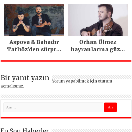
Aspova & Bahadır
Orhan Ölmez
Tatlıöz’den sürpriz
hayranlarına güzel
düet
haber
Bir yanıt yazın
Yorum yapabilmek için
oturum
açmalısınız
.
En Son Haberler