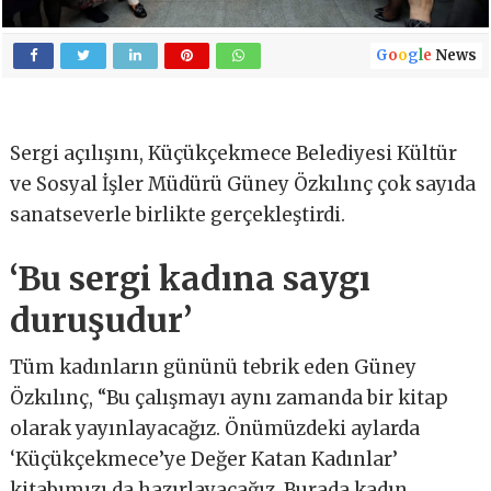
G
o
o
g
l
e
News
Sergi açılışını, Küçükçekmece Belediyesi Kültür
ve Sosyal İşler Müdürü Güney Özkılınç çok sayıda
sanatseverle birlikte gerçekleştirdi.
‘Bu sergi kadına saygı
duruşudur’
Tüm kadınların gününü tebrik eden Güney
Özkılınç, “Bu çalışmayı aynı zamanda bir kitap
olarak yayınlayacağız. Önümüzdeki aylarda
‘Küçükçekmece’ye Değer Katan Kadınlar’
kitabımızı da hazırlayacağız. Burada kadın