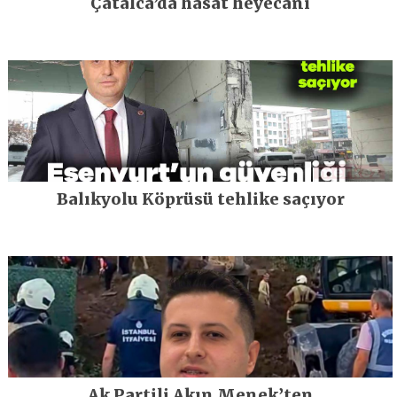
Çatalca’da hasat heyecanı
Balıkyolu Köprüsü tehlike saçıyor
Ak Partili Akın Menek’ten