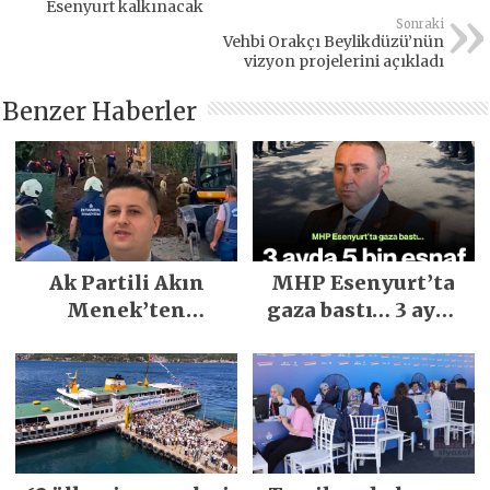
Esenyurt kalkınacak
Sonraki
Vehbi Orakçı Beylikdüzü’nün
vizyon projelerini açıkladı
Benzer Haberler
Ak Partili Akın
MHP Esenyurt’ta
Menek’ten
gaza bastı… 3 ayda
Mimarsinan’daki
5 bin esnaf ziyaret
heyelan sonrası
edildi
kritik uyarı