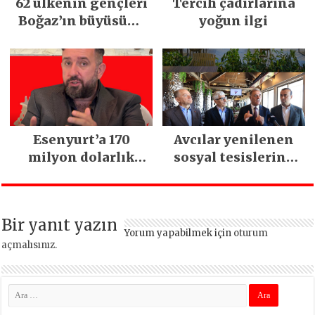
62 ülkenin gençleri
Tercih çadırlarına
Boğaz’ın büyüsüne
yoğun ilgi
kapıldı
Esenyurt’a 170
Avcılar yenilenen
milyon dolarlık
sosyal tesislerine
yatırım:
kavuştu
İstanbul’un tek
termal oteli olacak
Bir yanıt yazın
Yorum yapabilmek için
oturum
açmalısınız
.