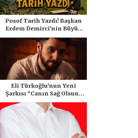
Posof Tarih Yazdı! Başkan
Erdem Demirci’nin Büyük
Emeğiyle Son Yılların En
Büyük Festivali Gerçekleşti
Eli Türkoğlu’nun Yeni
Şarkısı “Canın Sağ Olsun”
Büyük İlgi Gördü!..