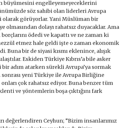
nin büyümesini engelleyemeyeceklerini
günümüzde söz sahibi olan liderleri Avrupa
liği olarak görüyorlar. Yani Müslüman bir
üye olmasından dolayı rahatsız duyacaklar. Ama
borçlarını ödedi ve kapattı ve ne zaman ki
ezzül etmez hale geldi işte o zaman ekonomik
di. Buna bir de siyasi kısmı eklenince, alışık
ılaştılar. Eskiden Türkiye Kıbrıs’a bile asker
i bir adım atarken sürekli Avrupa’ya sormak
onrası yeni Türkiye ile Avrupa Birliğine
 onları çok rahatsız ediyor. Buna benzer tüm
klenti ve yöntemlerin boşa çıktığını fark
rı değerlendiren Ceyhun; “Bizim insanlarımız