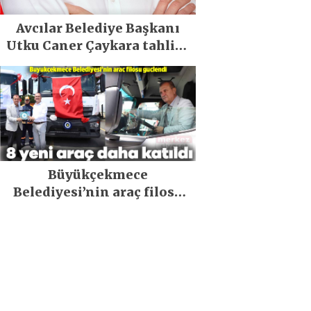
Avcılar Belediye Başkanı
Utku Caner Çaykara tahliye
edildi
Büyükçekmece
Belediyesi’nin araç filosu
güçlendi