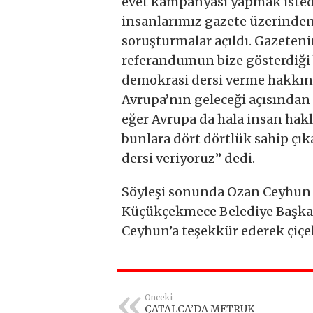
evet kampanyası yapmak istedi
insanlarımız gazete üzerinden
soruşturmalar açıldı. Gazeteni
referandumun bize gösterdiği b
demokrasi dersi verme hakkına
Avrupa’nın geleceği açısında
eğer Avrupa da hala insan hakl
bunlara dört dörtlük sahip çık
dersi veriyoruz’’ dedi.
Söyleşi sonunda Ozan Ceyhun di
Küçükçekmece Belediye Başka
Ceyhun’a teşekkür ederek çiçe
Önceki
ÇATALCA’DA METRUK