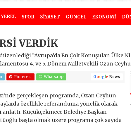
YEREL
SPOR
SİYASET
GÜNCEL
EKONOMİ
DÜ
RSİ VERDİK
üzenlediği “Avrupa’da En Çok Konuşulan Ülke Niçi
amentosu 4. ve 5. Dönem Milletvekili Ozan Ceyhu
n
Pinterest
Whatsapp
G
o
o
g
l
e
News
zi’nde gerçekleşen programda, Ozan Ceyhun
 aylarda özellikle referanduma yönelik olarak
ri anlattı. Küçükçekmece Belediye Başkan
üoğlu başta olmak üzere programa çok sayıda