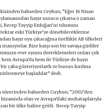
kisinden bahseden Ceyhun; “Eğer 16 Nisan
ylamasından hayır sonucu çıkarsa o zaman
i, Recep Tayyip Erdoğan’ın tılsımını
 tekrar eski Türkiye’ye dönebileceklerine
dan hayır oyu çıkacağına özellikle AB ülkeleri
inanıyorlar. Bize karşı son bir savaşa girdiler
arımızın evet oyunu desteklemeleri onları çok
de hem Avrupa’da hem de Türkiye de hayır
l bir çaba gösteriyorlardı ve bunun kırılma
irlenmeye başladılar’’ dedi.
im sürecinden bahseden Cuyhun; “2002’den
z hizasında olan ve Avrupa’daki muhataplarıyla
kuran bir ülke haline geldi. Recep Tayyip