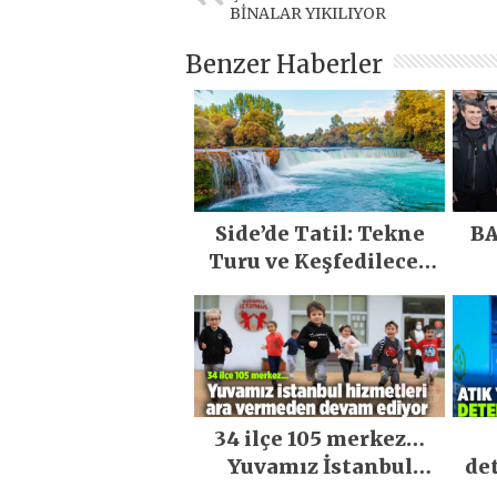
BİNALAR YIKILIYOR
Benzer Haberler
Side’de Tatil: Tekne
BA
Turu ve Keşfedilecek
Yerler
34 ilçe 105 merkez…
Yuvamız İstanbul
de
hizmetleri ara