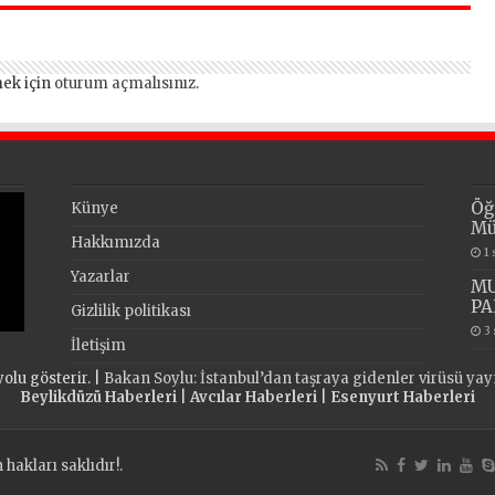
ek için
oturum açmalısınız
.
Öğ
Künye
Mü
Hakkımızda
1
Yazarlar
MU
PA
Gizlilik politikası
3
İletişim
olu gösterir. |
Bakan Soylu: İstanbul’dan taşraya gidenler virüsü ya
Beylikdüzü Haberleri
|
Avcılar Haberleri
|
Esenyurt Haberleri
akları saklıdır!.