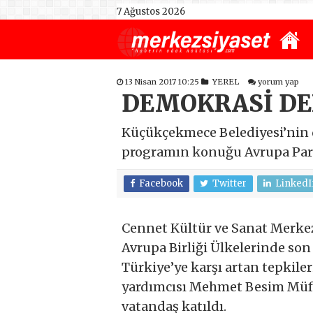
7 Ağustos 2026
13 Nisan 2017 10:25
YEREL
yorum yap
DEMOKRASİ DE
Küçükçekmece Belediyesi’nin d
programın konuğu Avrupa Parl
Facebook
Twitter
LinkedI
Cennet Kültür ve Sanat Merke
Avrupa Birliği Ülkelerinde son
Türkiye’ye karşı artan tepkile
yardımcısı Mehmet Besim Müft
vatandaş katıldı.