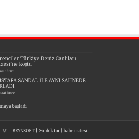
renciler Türkiye Deniz Canlıları
zesi’ne koştu
 saat önce
STAFA SANDAL İLE AYNI SAHNEDE
RLADI
 saat önce
ymaya başladı
BEYNSOFT
|
Günlük tur
|
haber sitesi