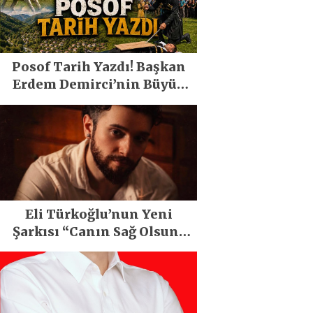
Posof Tarih Yazdı! Başkan
Erdem Demirci’nin Büyük
Emeğiyle Son Yılların En
Büyük Festivali Gerçekleşti
Eli Türkoğlu’nun Yeni
Şarkısı “Canın Sağ Olsun”
Büyük İlgi Gördü!..