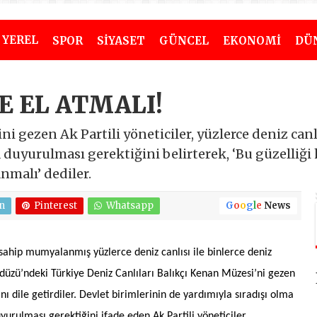
YEREL
SPOR
SİYASET
GÜNCEL
EKONOMİ
DÜ
 EL ATMALI!
i gezen Ak Partili yöneticiler, yüzlerce deniz canl
duyurulması gerektiğini belirterek, ‘Bu güzelliği 
nmalı’ dediler.
n
Pinterest
Whatsapp
G
o
o
g
l
e
News
sahip mumyalanmış yüzlerce deniz canlısı ile binlerce deniz
üzü’ndeki Türkiye Deniz Canlıları Balıkçı Kenan Müzesi’ni gezen
nı dile getirdiler. Devlet birimlerinin de yardımıyla sıradışı olma
yurulması gerektiğini ifade eden Ak Partili yöneticiler,