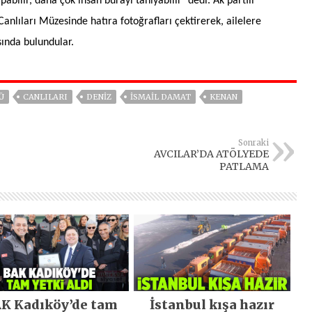
pabilir, daha çok insan burayı tanıyabilir’ dedi. Ak partili
Canlıları Müzesinde hatıra fotoğrafları çektirerek, ailelere
sında bulundular.
Ü
CANLILARI
DENİZ
İSMAİL DAMAT
KENAN
Sonraki
AVCILAR’DA ATÖLYEDE
PATLAMA
K Kadıköy’de tam
İstanbul kışa hazır