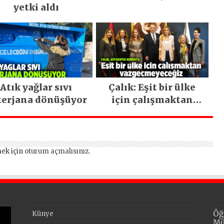
yetki aldı
Atık yağlar sıvı
Çalık: Eşit bir ülke
terjana dönüşüyor
için çalışmaktan
vazgeçmeyeceğiz
ek için
oturum açmalısınız
.
Öğ
Künye
Mü