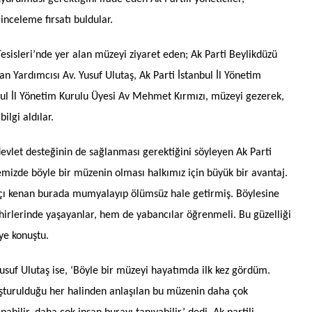
nceleme fırsatı buldular.
esisleri’nde yer alan müzeyi ziyaret eden; Ak Parti Beylikdüzü
an Yardımcısı Av. Yusuf Ulutaş, Ak Parti İstanbul İl Yönetim
nbul İl Yönetim Kurulu Üyesi Av Mehmet Kırmızı, müzeyi gezerek,
ilgi aldılar.
evlet desteğinin de sağlanması gerektiğini söyleyen Ak Parti
emizde böyle bir müzenin olması halkımız için büyük bir avantaj.
ıkçı kenan burada mumyalayıp ölümsüz hale getirmiş. Böylesine
ehirlerinde yaşayanlar, hem de yabancılar öğrenmeli. Bu güzelliği
ye konuştu.
Yusuf Ulutaş ise, ‘Böyle bir müzeyi hayatımda ilk kez gördüm.
şturulduğu her halinden anlaşılan bu müzenin daha çok