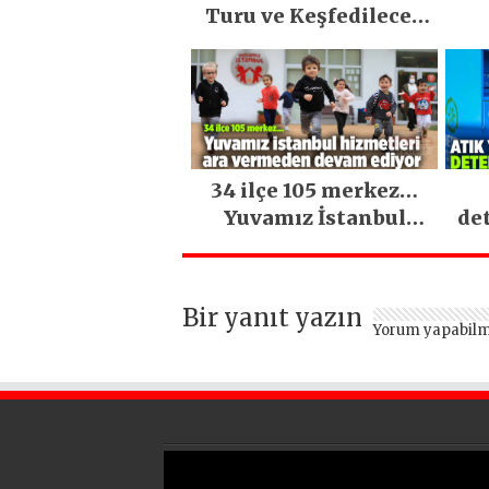
Turu ve Keşfedilecek
Yerler
34 ilçe 105 merkez…
Yuvamız İstanbul
de
hizmetleri ara
vermeden devam
ediyor
Bir yanıt yazın
Yorum yapabilm