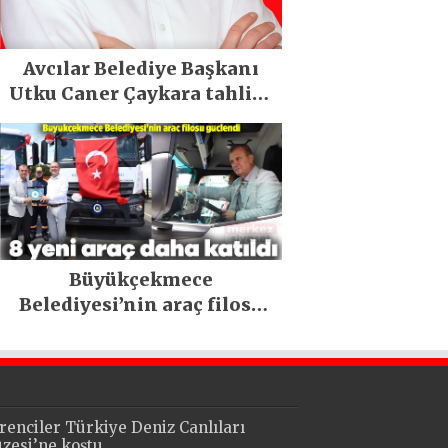
Avcılar Belediye Başkanı
Utku Caner Çaykara tahliye
edildi
Büyükçekmece
Belediyesi’nin araç filosu
güçlendi
renciler Türkiye Deniz Canlıları
zesi’ne koştu