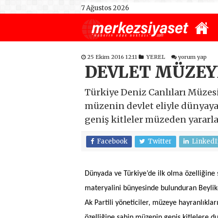
7 Ağustos 2026
25 Ekim 2016 12:11
YEREL
yorum yap
DEVLET MÜZEYE
Türkiye Deniz Canlıları Müzesin
müzenin devlet eliyle dünyaya 
geniş kitleler müzeden yararla
Facebook
Twitter
LinkedI
Dünyada ve Türkiye’de ilk olma özelliğine 
materyalini bünyesinde bulunduran Beylikd
Ak Partili yöneticiler, müzeye hayranlıkları
özelliğine sahip müzenin geniş kitlelere du