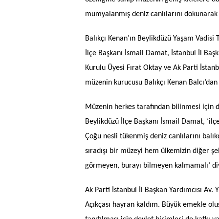
mumyalanmış deniz canlılarını dokunarak i
Balıkçı Kenan’ın Beylikdüzü Yaşam Vadisi T
İlçe Başkanı İsmail Damat, İstanbul İl Başk
Kurulu Üyesi Fırat Oktay ve Ak Parti İsta
müzenin kurucusu Balıkçı Kenan Balcı’dan b
Müzenin herkes tarafından bilinmesi için d
Beylikdüzü İlçe Başkanı İsmail Damat, ‘ilç
Çoğu nesli tükenmiş deniz canlılarını bal
sıradışı bir müzeyi hem ülkemizin diğer ş
görmeyen, burayı bilmeyen kalmamalı’ di
Ak Parti İstanbul İl Başkan Yardımcısı Av. 
Açıkçası hayran kaldım. Büyük emekle olu