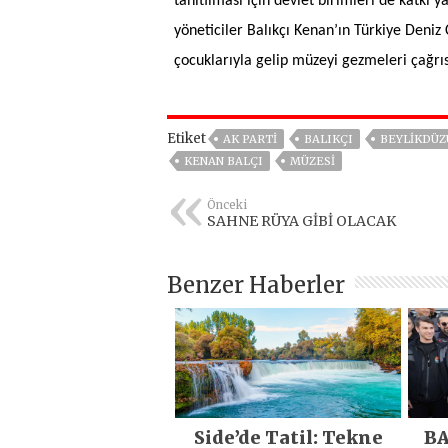
tanıtılması için devlet birimleri de katkı ya
yöneticiler Balıkçı Kenan’ın Türkiye Deniz 
çocuklarıyla gelip müzeyi gezmeleri çağrı
Etiket
AK PARTİ
BALIKÇI
BEYLIKDÜZ
KENAN BALÇI
MÜZESİ
Önceki
SAHNE RÜYA GİBİ OLACAK
Benzer Haberler
Side’de Tatil: Tekne
BA